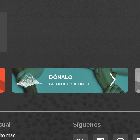
DÓNALO
Donación de producto
sual
Síguenos
ucho más