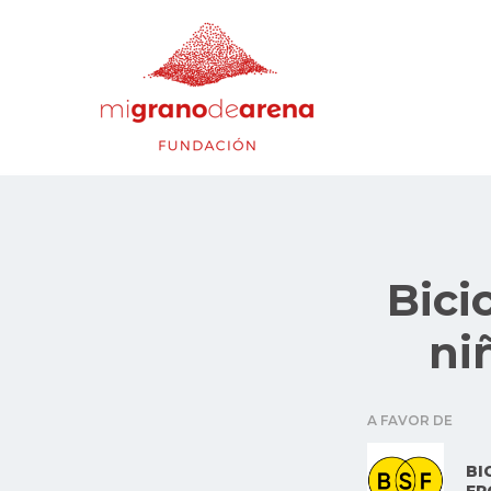
Bici
ni
A FAVOR DE
BI