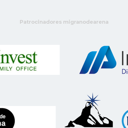
Patrocinadores migranodearena