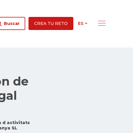
ES
Buscar
CREA TU RETO
ón de
gal
 d activitats
anya SL