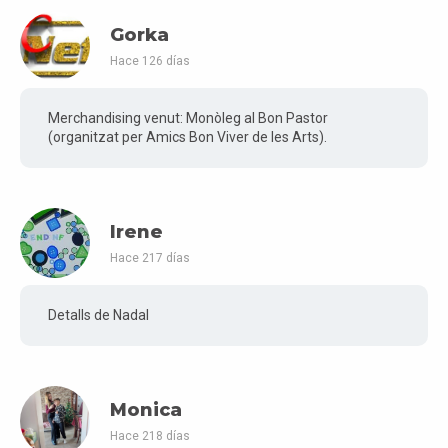
Gorka
Hace 126 días
Merchandising venut: Monòleg al Bon Pastor
(organitzat per Amics Bon Viver de les Arts).
Irene
Hace 217 días
Detalls de Nadal
Monica
Hace 218 días