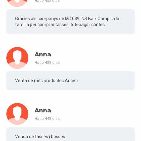
Hace 432 días
Gràcies als companys de l&#039;INS Baix Camp i a la
família per comprar tasses, totebags i contes
Anna
Hace 433 días
Venta de més productes Ancefi
Anna
Hace 443 días
Venda de tasses i bosses