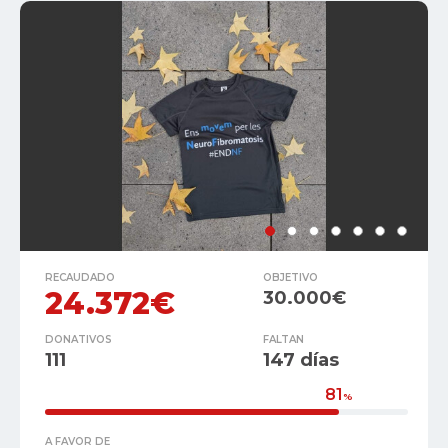
RECAUDADO
OBJETIVO
24.372€
30.000€
DONATIVOS
FALTAN
111
147 días
81
%
A FAVOR DE