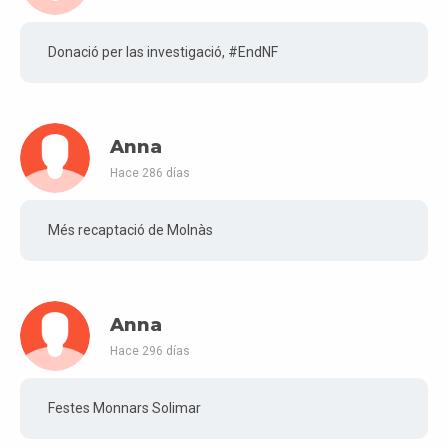
Donació per las investigació, #EndNF
Anna
Hace 286 días
Més recaptació de Molnàs
Anna
Hace 296 días
Festes Monnars Solimar