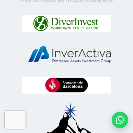
Patrocinadores migranodearena