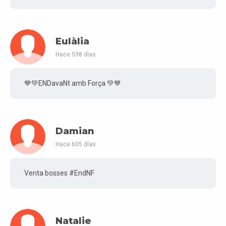
Eulàlia
Hace 598 días
💙💚ENDavaNt amb Força 💚💙
Damian
Hace 605 días
Venta bosses #EndNF
Natalie