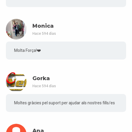
Monica
Hace 594 días
Molta Força!❤️
Gorka
Hace 594 días
Moltes gràcies pel suport per ajudar als nostres fills/es
Ana