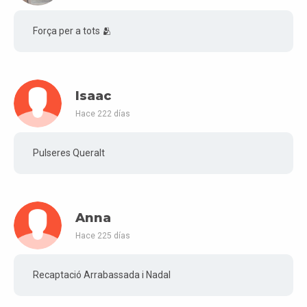
Força per a tots 🫂
Isaac
Hace 222 días
Pulseres Queralt
Anna
Hace 225 días
Recaptació Arrabassada i Nadal