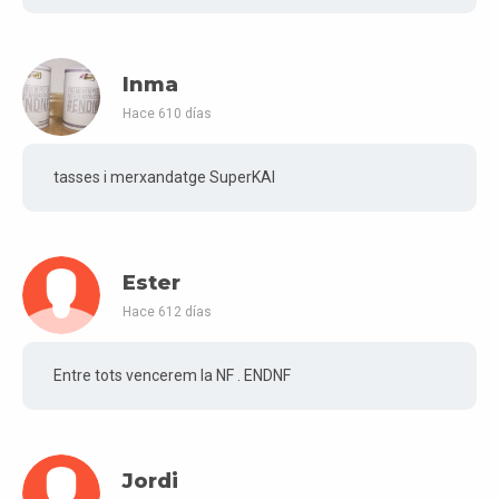
Inma
Hace 610 días
tasses i merxandatge SuperKAI
Ester
Hace 612 días
Entre tots vencerem la NF . ENDNF
Jordi