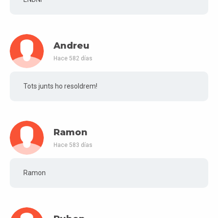
Andreu
Hace 582 días
Tots junts ho resoldrem!
Ramon
Hace 583 días
Ramon