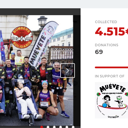
COLLECTED
4.515
DONATIONS
69
IN SUPPORT OF