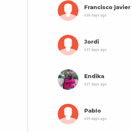
Francisco javier
636 days ago
Jordi
637 days ago
Endika
637 days ago
Pablo
639 days ago