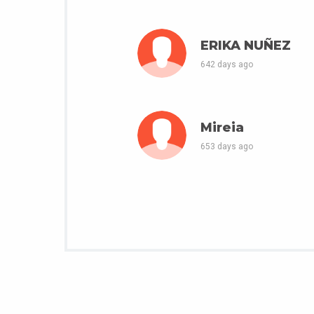
ERIKA NUÑEZ
642 days ago
Mireia
653 days ago