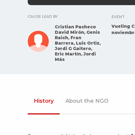
CAUSE LEAD BY
EVENT
Vueling C
Cristian Pacheco
David Mirón, Genis
noviembr
Raich, Fran
Barrera, Luis Ortiz,
Jordi G Gaitero,
Eric Martín, Jordi
Más
History
About the NGO