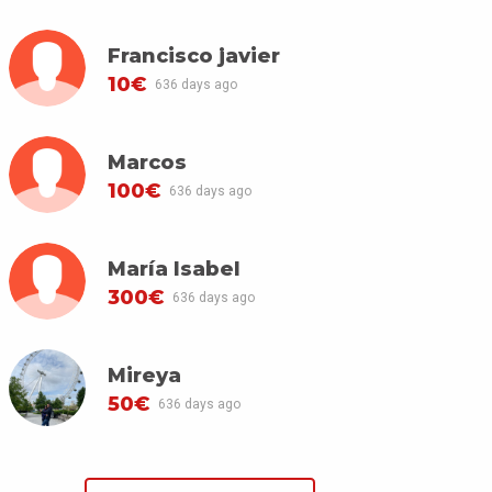
Francisco javier
10€
636 days ago
Marcos
100€
636 days ago
María Isabel
300€
636 days ago
Mireya
50€
636 days ago