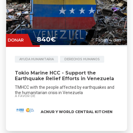
840€
DONAR
Faltan 4 días
AYUDA HUMANITARIA
DERECHOS HUMANOS
Tokio Marine HCC - Support the
Earthquake Relief Efforts in Venezuela
TMHCC with the people affected by earthquakes and
the humanitarian crisis in Venezuela
A FAVOR DE
ACNUR Y WORLD CENTRAL KITCHEN