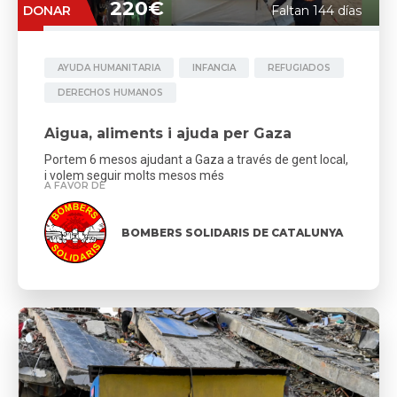
220€
DONAR
Faltan 144 días
AYUDA HUMANITARIA
INFANCIA
REFUGIADOS
DERECHOS HUMANOS
Aigua, aliments i ajuda per Gaza
Portem 6 mesos ajudant a Gaza a través de gent local,
i volem seguir molts mesos més
A FAVOR DE
BOMBERS SOLIDARIS DE CATALUNYA