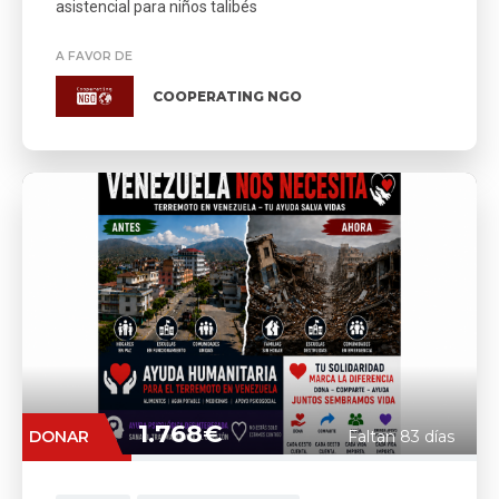
asistencial para niños talibés
A FAVOR DE
COOPERATING NGO
1.768€
DONAR
Faltan 83 días