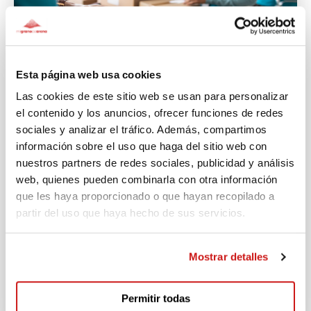
Esta página web usa cookies
0€
Las cookies de este sitio web se usan para personalizar
DONAR
Faltan 144 días
el contenido y los anuncios, ofrecer funciones de redes
sociales y analizar el tráfico. Además, compartimos
información sobre el uso que haga del sitio web con
SALUD
AYUDA HUMANITARIA
nuestros partners de redes sociales, publicidad y análisis
COOPERACIÓN INTERNACIONAL
web, quienes pueden combinarla con otra información
Ayuda humanitaria Cuba
que les haya proporcionado o que hayan recopilado a
partir del uso que haya hecho de sus servicios.
Envío de alimentos y productos de aseo
A FAVOR DE
Mostrar detalles
ASOCIACIÓN BATIYE
Permitir todas