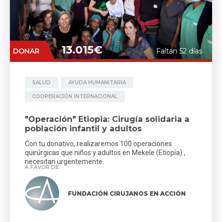
13.015€
DONAR
Faltan 52 días
SALUD
AYUDA HUMANITARIA
COOPERACIÓN INTERNACIONAL
"Operación" Etiopia: Cirugía solidaria a
población infantil y adultos
Con tu donativo, realizaremos 100 operaciones
quirúrgicas que niños y adultos en Mekele (Etiopía) ,
necesitan urgentemente.
A FAVOR DE
FUNDACIÓN CIRUJANOS EN ACCIÓN