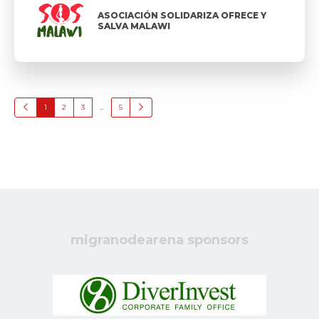
ASOCIACIÓN SOLIDARIZA OFRECE Y
SALVA MALAWI
1
2
3
...
5
migranodearena sponsors