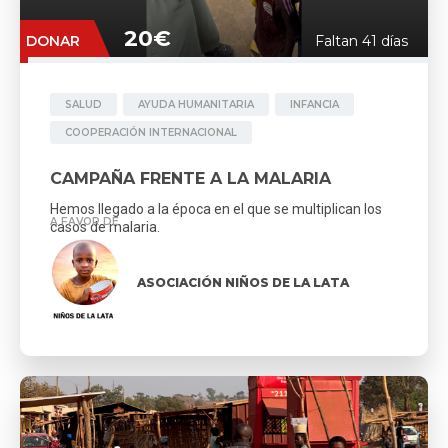
20€
DONAR
Faltan 41 días
SALUD
AYUDA HUMANITARIA
INFANCIA
COOPERACIÓN INTERNACIONAL
CAMPAÑA FRENTE A LA MALARIA
Hemos llegado a la época en el que se multiplican los
A FAVOR DE
casos de malaria.
ASOCIACIÓN NIÑOS DE LA LATA