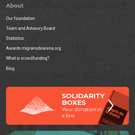
About
Our foundation
Team and Advisory Board
Statistics
Awards migranodearena.org
What is crowdfunding?
Blog
SOLIDARITY
BOXES
Your donation in
a box