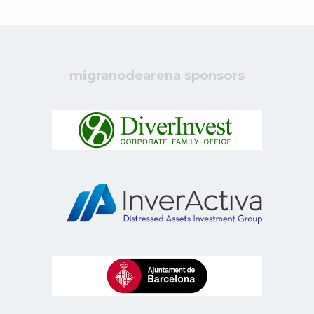
migranodearena sponsors