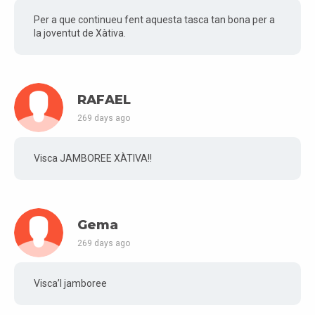
Per a que continueu fent aquesta tasca tan bona per a
la joventut de Xàtiva.
RAFAEL
269 days ago
Visca JAMBOREE XÀTIVA!!
Gema
269 days ago
Visca’l jamboree