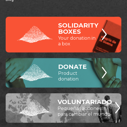
SOLIDARITY
BOXES
Your donation in
a box
DONATE
Product
donation
VOLUNTARIADO
Pequeñas acciones
para cambiar el mundo