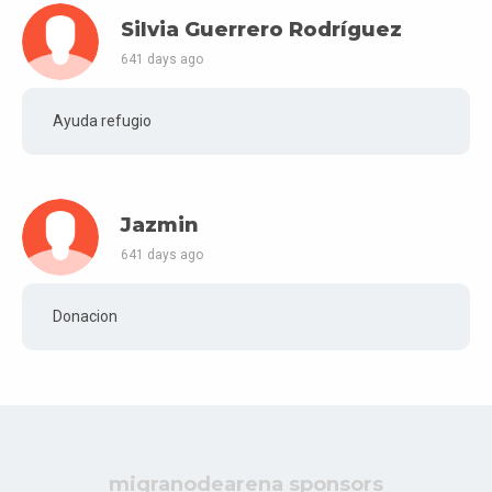
Silvia Guerrero Rodríguez
641 days ago
Ayuda refugio
Jazmin
641 days ago
Donacion
migranodearena sponsors