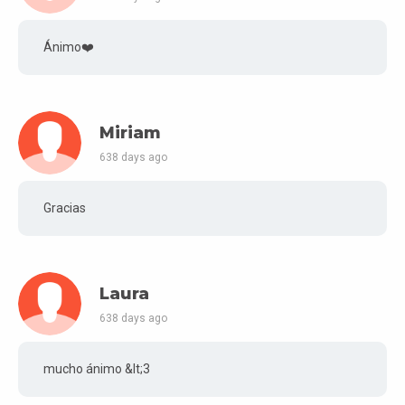
Ánimo❤️
Miriam
638 days ago
Gracias
Laura
638 days ago
mucho ánimo &lt;3