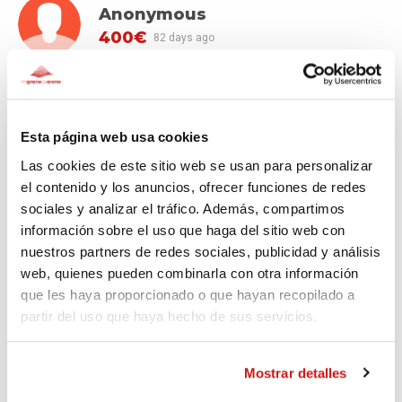
Anonymous
400€
82 days ago
Anonymous
750€
84 days ago
Esta página web usa cookies
Las cookies de este sitio web se usan para personalizar
Anonymous
el contenido y los anuncios, ofrecer funciones de redes
sociales y analizar el tráfico. Además, compartimos
100€
84 days ago
información sobre el uso que haga del sitio web con
nuestros partners de redes sociales, publicidad y análisis
web, quienes pueden combinarla con otra información
Mar
que les haya proporcionado o que hayan recopilado a
50€
103 days ago
partir del uso que haya hecho de sus servicios.
Mostrar detalles
SEE MORE DONATORS