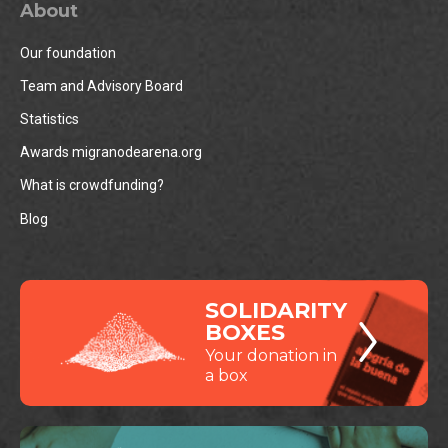
About
Our foundation
Team and Advisory Board
Statistics
Awards migranodearena.org
What is crowdfunding?
Blog
SOLIDARITY
BOXES
Your donation in
a box