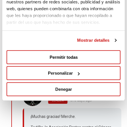
nuestros partners de redes sociales, publicidad y análisis
mío propio.
web, quienes pueden combinarla con otra información
que les haya proporcionado o que hayan recopilado a
Un abrazo
partir del uso que haya hecho de sus servicios.
Mostrar detalles
Merche Guzmán
670 days ago
Permitir todas
Todo mi agradecimiento a todas las personas de la
Asociación contra el cáncer de Parets
Personalizar
Denegar
José Luis Lucas
670 days ago
LEADER
¡Muchas gracias! Merche.