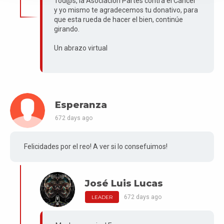
Tod@s, la Asociación Partes contra el Cáncer
y yo mismo te agradecemos tu donativo, para
que esta rueda de hacer el bien, continúe
girando.
Un abrazo virtual
Esperanza
672 days ago
Felicidades por el reo! A ver si lo consefuimos!
José Luis Lucas
672 days ago
LEADER