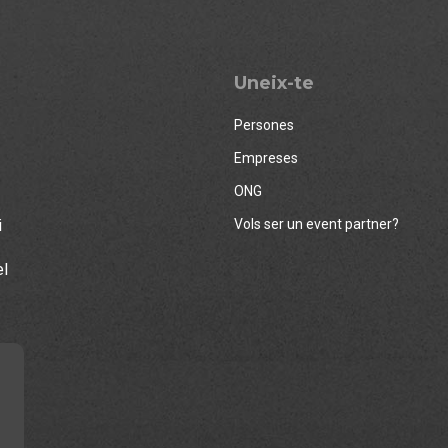
Uneix-te
Persones
Empreses
ONG
i
Vols ser un event partner?
el