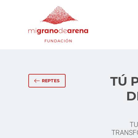
TÚ 
REPTES
D
TU
TRANSFO