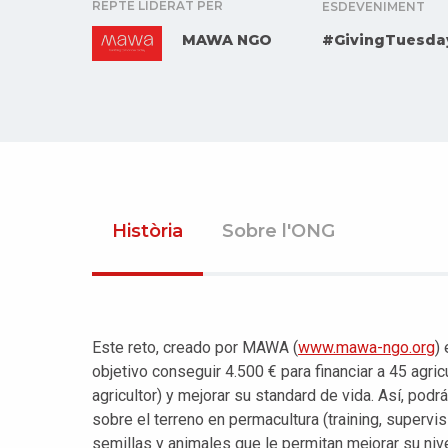
REPTE LIDERAT PER
ESDEVENIMENT
MAWA NGO
#GivingTuesda
Història
Sobre l'ONG
Este reto, creado por MAWA (
www.mawa-ngo.org
)
objetivo conseguir 4.500 € para financiar a 45 agri
agricultor) y mejorar su standard de vida. Así, pod
sobre el terreno en permacultura (training, supervi
semillas y animales que le permitan mejorar su ni