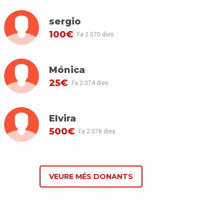
sergio
100€
Fa 2.070 dies
Mónica
25€
Fa 2.074 dies
Elvira
500€
Fa 2.078 dies
VEURE MÉS DONANTS