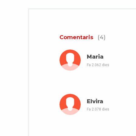
Comentaris
(4)
Maria
Fa 2.062 dies
Elvira
Fa 2.078 dies