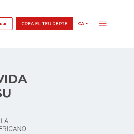
CA
car
CREA EL TEU REPTE
VIDA
SU
 LA
AFRICANO