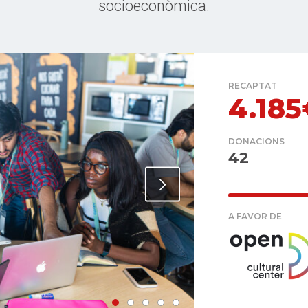
socioeconòmica.
RECAPTAT
4.18
DONACIONS
42
A FAVOR DE