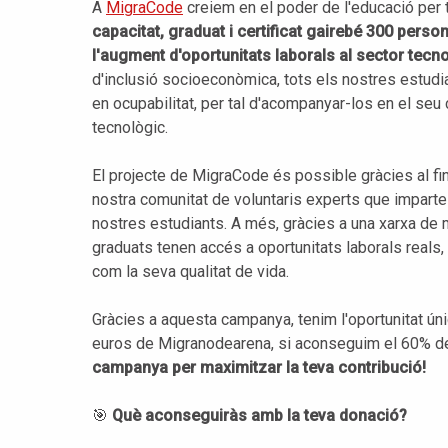
A
MigraCode
creiem en el poder de l'educació per t
capacitat, graduat i certificat gairebé 300 perso
l'augment d'oportunitats laborals al sector tecno
d'inclusió socioeconòmica, tots els nostres estudi
en ocupabilitat, per tal d'acompanyar-los en el seu 
tecnològic.
El projecte de MigraCode és possible gràcies al fin
nostra comunitat de voluntaris experts que impart
nostres estudiants. A més, gràcies a una xarxa de
graduats tenen accés a oportunitats laborals reals, 
com la seva qualitat de vida.
Gràcies a aquesta campanya, tenim l'oportunitat ún
euros de Migranodearena, si aconseguim el 60% de
campanya per maximitzar la teva contribució!
🎯
Què aconseguiràs amb la teva donació?