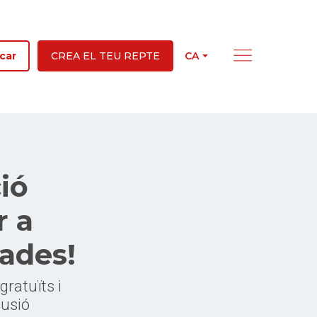
CA
car
CREA EL TEU REPTE
ió
r a
iades!
ratuïts i
lusió