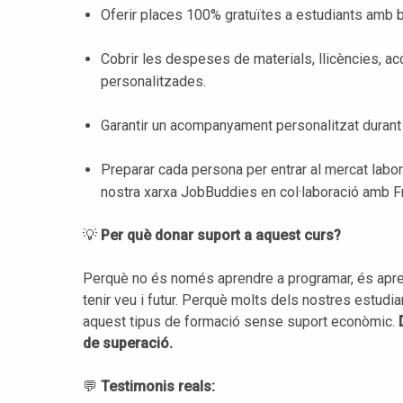
Oferir places 100% gratuïtes a estudiants amb b
Cobrir les despeses de materials, llicències, a
personalitzades.
Garantir un acompanyament personalitzat durant 
Preparar cada persona per entrar al mercat labo
nostra xarxa JobBuddies en col·laboració amb Fr
💡
Per què donar suport a aquest curs?
Perquè no és només aprendre a programar, és aprendr
tenir veu i futur. Perquè molts dels nostres estudia
aquest tipus de formació sense suport econòmic.
de superació.
💬
Testimonis reals: