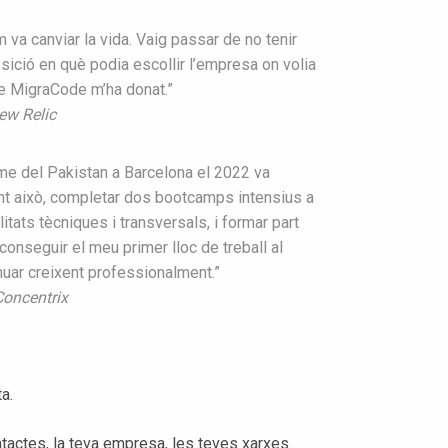
va canviar la vida. Vaig passar de no tenir
osició en què podia escollir l’empresa on volia
ue MigraCode m’ha donat.”
ew Relic
r-me del Pakistan a Barcelona el 2022 va
nt això, completar dos bootcamps intensius a
tats tècniques i transversals, i formar part
seguir el meu primer lloc de treball al
nuar creixent professionalment.”
Concentrix
a.
ctes, la teva empresa, les teves xarxes.