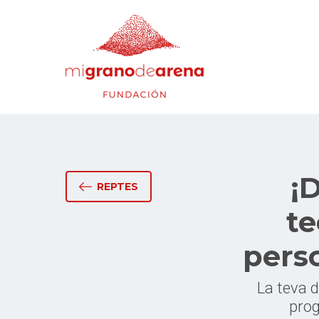
¡
REPTES
te
perso
La teva 
prog