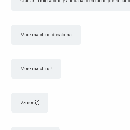
Gracias a migracode y a toda la comunidad por su labor
More matching donations
More matching!
Vamos🙌