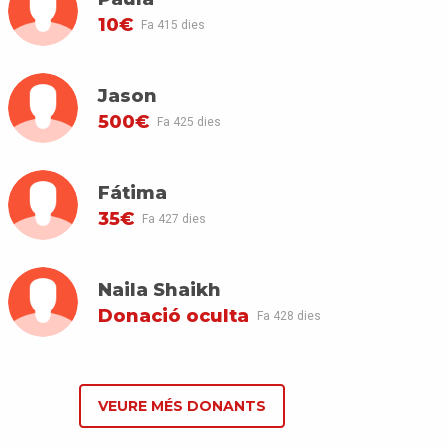
10€
Fa 415 dies
Jason
500€
Fa 425 dies
Fátima
35€
Fa 427 dies
Naila Shaikh
Donació oculta
Fa 428 dies
VEURE MÉS DONANTS