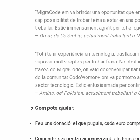
“MigraCode em va brindar una oportunitat que em 
cap possibilitat de trobar feina a estar en una p
treballar. Estic immensament agraït per tot el q
–
Omar, de Colòmbia, actualment treballant a N
“Tot i tenir experiència en tecnologia, trasllada
suposar molts reptes per trobar feina. No obsta
través de MigraCode, on vaig desenvolupar habili
de la comunitat CodeWomen+ em va permetre acon
sector tecnològic. Estic entusiasmada per conti
–
Amina, del Pakistan, actualment treballant a 
🙌
Com pots ajudar:
Fes una donació: el que puguis, cada euro compt
Comparteix aquesta campanya amb els teus conta