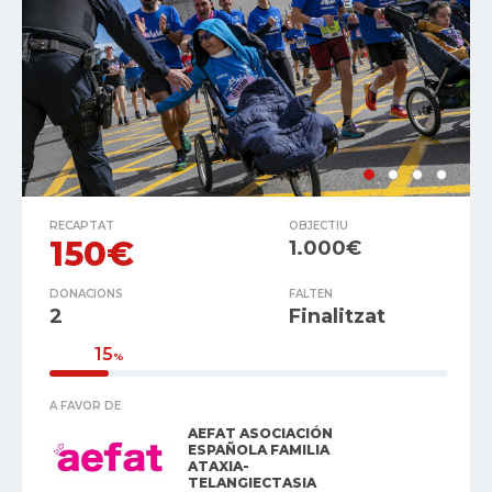
RECAPTAT
OBJECTIU
150€
1.000€
DONACIONS
FALTEN
2
Finalitzat
15
%
A FAVOR DE
AEFAT ASOCIACIÓN
ESPAÑOLA FAMILIA
ATAXIA-
TELANGIECTASIA