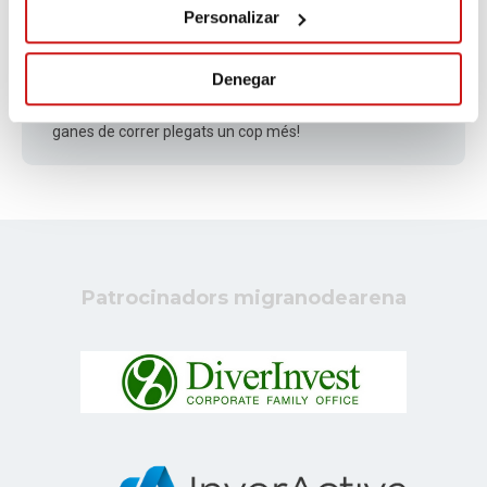
Personalizar
Albert
Fa 518 dies
Denegar
Pablo! Ets un crack! Ens veiem el 16 a Barcelona! Amb
ganes de correr plegats un cop més!
Patrocinadors migranodearena