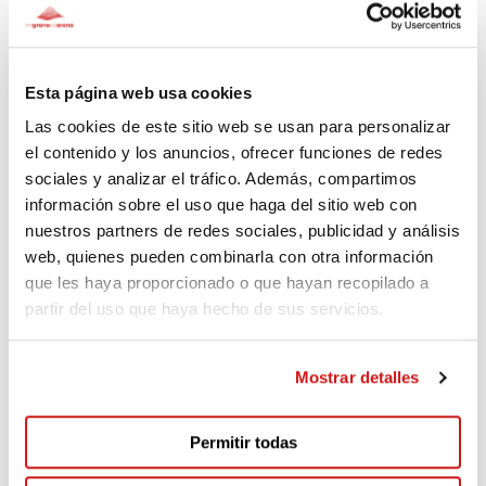
Albert
100€
Fa 518 dies
Esta página web usa cookies
Las cookies de este sitio web se usan para personalizar
el contenido y los anuncios, ofrecer funciones de redes
sociales y analizar el tráfico. Además, compartimos
información sobre el uso que haga del sitio web con
nuestros partners de redes sociales, publicidad y análisis
Comentaris
(2)
web, quienes pueden combinarla con otra información
que les haya proporcionado o que hayan recopilado a
partir del uso que haya hecho de sus servicios.
Barbara
Fa 511 dies
Mostrar detalles
Sois los mejores arriba Aefat!
Permitir todas