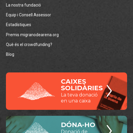
La nostra fundació
Equip i Consell Assessor
Estadístiques
Premis migranodearena.org
Què és el crowdfunding?
Blog
CAIXES
SOLIDÀRIES
La teva donació
en una caixa
DÓNA-HO
Donació de