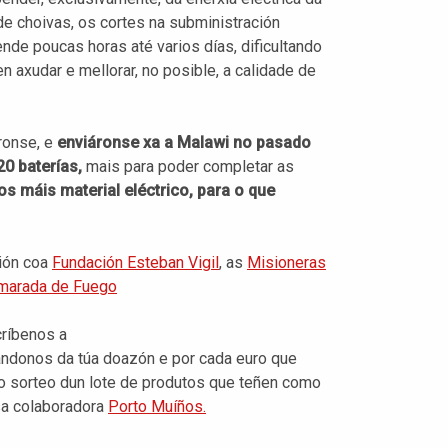
 de choivas, os cortes na subministración
nde poucas horas até varios días, dificultando
 axudar e mellorar, no posible, a calidade de
áronse, e
enviáronse xa a Malawi no pasado
20 baterías,
mais para poder completar as
s máis material eléctrico, para o que
ción coa
Fundación Esteban Vigil
, as
Misioneras
marada de Fuego
críbenos a
ndonos da túa doazón e por cada euro que
a o sorteo dun lote de produtos que teñen como
sa colaboradora
Porto Muíños.