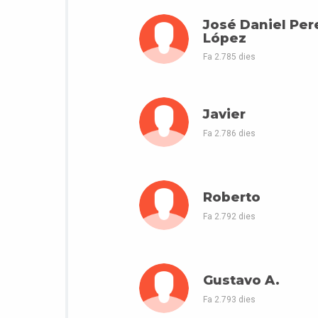
José Daniel Per
López
Fa 2.785 dies
Javier
Fa 2.786 dies
Roberto
Fa 2.792 dies
Gustavo A.
Fa 2.793 dies