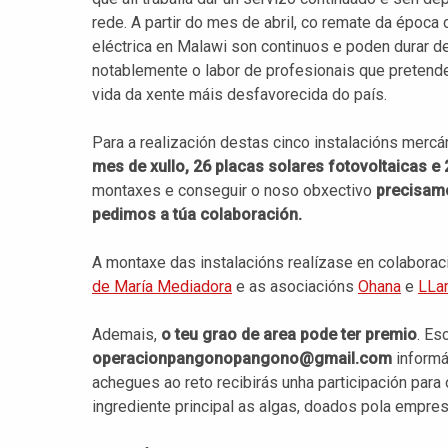
rede. A partir do mes de abril, co remate da época
eléctrica en Malawi son continuos e poden durar de
notablemente o labor de profesionais que pretenden
vida da xente máis desfavorecida do país.
Para a realización destas cinco instalacións merc
mes de xullo, 26 placas solares fotovoltaicas e 
montaxes e conseguir o noso obxectivo
precisamo
pedimos a túa colaboración.
A montaxe das instalacións realízase en colabora
de María Mediadora
e as asociacións
Ohana
e
LLa
Ademais,
o teu grao de area pode ter premio
. Es
operacionpangonopangono@gmail.com
informá
achegues ao reto recibirás unha participación par
ingrediente principal as algas, doados pola empre