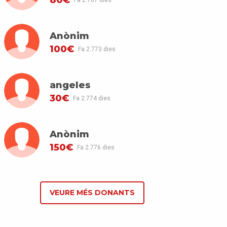
Fa 2.767 dies
Anònim
100€
Fa 2.773 dies
angeles
30€
Fa 2.774 dies
Anònim
150€
Fa 2.776 dies
VEURE MÉS DONANTS