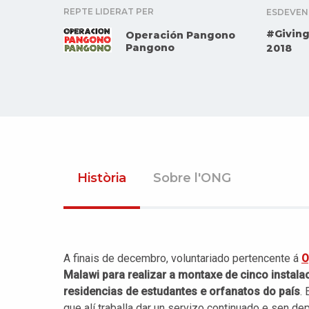
REPTE LIDERAT PER
ESDEVEN
#Givin
Operación Pangono
Pangono
2018
Història
Sobre l'ONG
A finais de decembro, voluntariado pertencente á
O
Malawi para realizar a montaxe de cinco instalac
residencias de estudantes e orfanatos do país
.
que alí traballa dar un servizo continuado e sen de