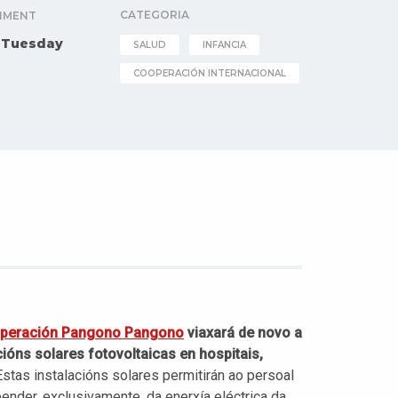
CATEGORIA
IMENT
gTuesday
SALUD
INFANCIA
COOPERACIÓN INTERNACIONAL
peración Pangono Pangono
viaxará de novo a
ións solares fotovoltaicas en hospitais,
 Estas instalacións solares permitirán ao persoal
pender, exclusivamente, da enerxía eléctrica da