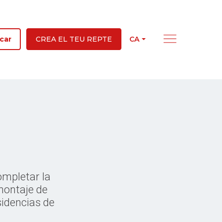
CA
car
CREA EL TEU REPTE
ompletar la
 montaje de
sidencias de