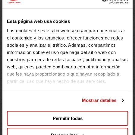
Necessites ajuda?
Esta página web usa cookies
FAQs
Contacte
Las cookies de este sitio web se usan para personalizar
el contenido y los anuncios, ofrecer funciones de redes
sociales y analizar el tráfico. Además, compartimos
información sobre el uso que haga del sitio web con
nuestros partners de redes sociales, publicidad y análisis
Uneix-te
web, quienes pueden combinarla con otra información
que les haya proporcionado o que hayan recopilado a
Persones
partir del uso que haya hecho de sus servicios.
Empreses
ONG
Mostrar detalles
Vols ser un event partner?
Sobre
Permitir todas
La nostra fundació