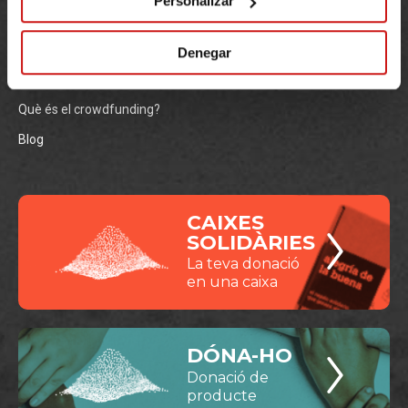
Personalizar
Equip i Consell Assessor
Estadístiques
Denegar
Premis migranodearena.org
Què és el crowdfunding?
Blog
CAIXES
SOLIDÀRIES
La teva donació
en una caixa
DÓNA-HO
Donació de
producte