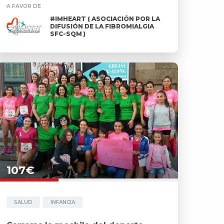
A FAVOR DE
#IMHEART ( ASOCIACIÓN POR LA
DIFUSIÓN DE LA FIBROMIALGIA
SFC-SQM )
107€
SALUD
INFANCIA