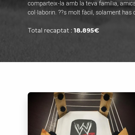
comparteix-la amb la teva família, amic
col·laborin. ??s molt fàcil, solament 
Total recaptat :
18.895€