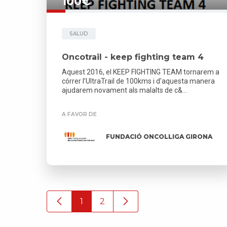
100€
SALUD
Oncotrail - keep fighting team 4
Aquest 2016, el KEEP FIGHTING TEAM tornarem a
córrer l’UltraTrail de 100kms i d'aquesta manera
ajudarem novament als malalts de c&...
A FAVOR DE
FUNDACIÓ ONCOLLIGA GIRONA
1
2