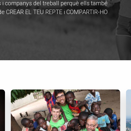
s i companys del treball perquè ells també
has de CREAR EL TEU REPTE i COMPARTIR-HO