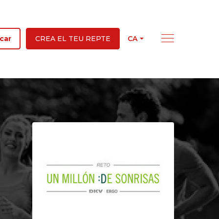
CA
car
CREA EL TEU REPTE