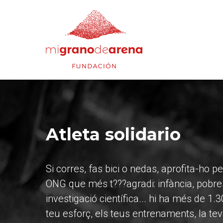
Atleta solidario
Si corres, fas bici o nedas, aprofita-ho 
ONG que més t???agradi: infància, pobresa
investigació científica... hi ha més de 1
teu esforç, els teus entrenaments, la teva