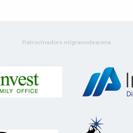
Patrocinadors migranodearena