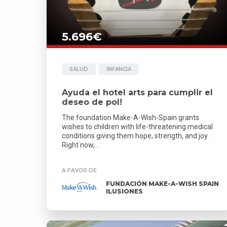
5.696€
SALUD
INFANCIA
Ayuda el hotel arts para cumplir el
deseo de pol!
The foundation Make-A-Wish-Spain grants
wishes to children with life-threatening medical
conditions giving them hope, strength, and joy.
Right now,...
A FAVOR DE
FUNDACIÓN MAKE-A-WISH SPAIN
ILUSIONES