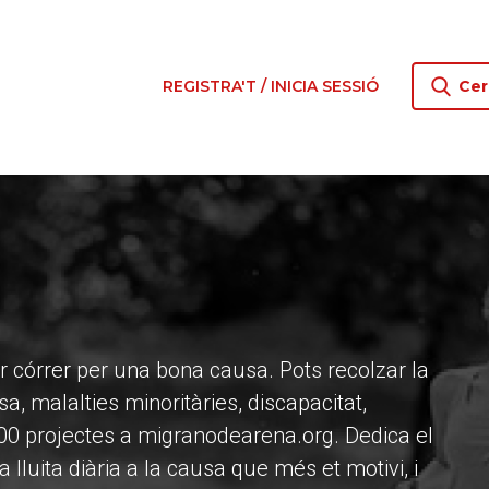
REGISTRA'T / INICIA SESSIÓ
Cer
per córrer per una bona causa. Pots recolzar la
, malalties minoritàries, discapacitat,
.300 projectes a migranodearena.org. Dedica el
 lluita diària a la causa que més et motivi, i