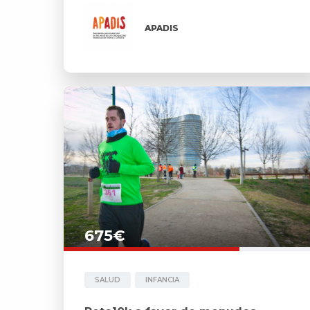
APADIS
675€
SALUD
INFANCIA