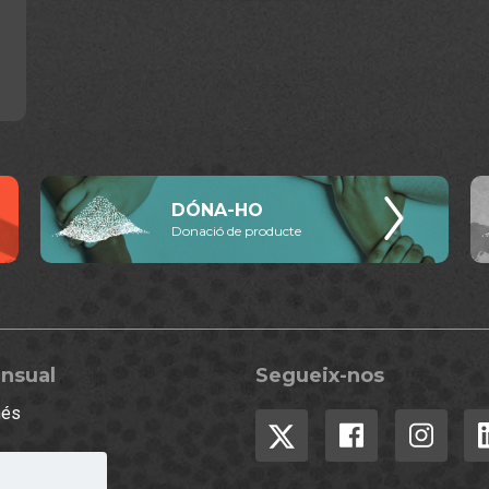
DÓNA-HO
Donació de producte
ensual
Segueix-nos
més