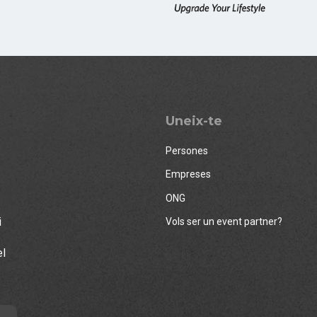
Uneix-te
Persones
Empreses
ONG
i
Vols ser un event partner?
el