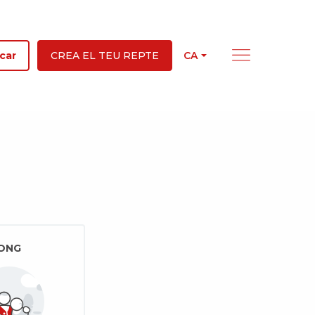
CA
car
CREA EL TEU REPTE
ONG