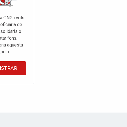
na ONG i vols
eficiària de
solidaris o
tar fons,
ona aquesta
opció
ISTRAR