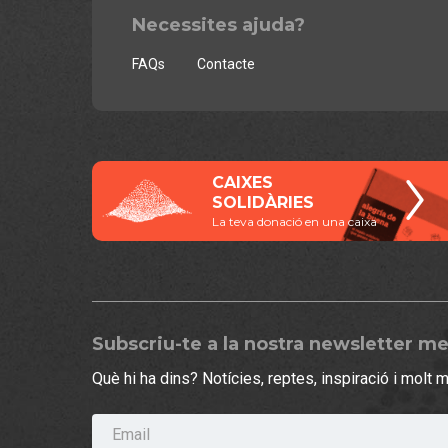
Necessites ajuda?
FAQs
Contacte
CAIXES
SOLIDÀRIES
La teva donació en una caixa
Subscriu-te a la nostra newsletter m
Què hi ha dins? Notícies, reptes, inspiració i molt 
Email