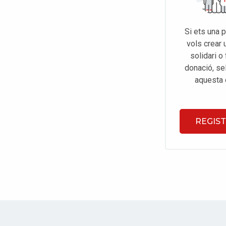
Si ets una 
vols crear 
solidari o
donació, se
aquesta 
REGIS