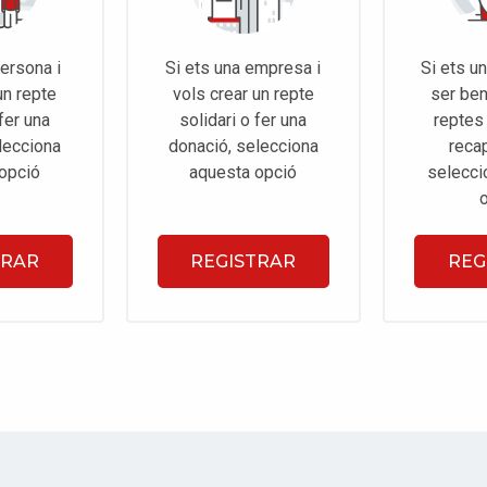
persona i
Si ets una empresa i
Si ets u
un repte
vols crear un repte
ser ben
 fer una
solidari o fer una
reptes 
lecciona
donació, selecciona
recap
opció
aquesta opció
selecci
TRAR
REGISTRAR
REG