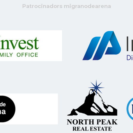
Patrocinadors migranodearena