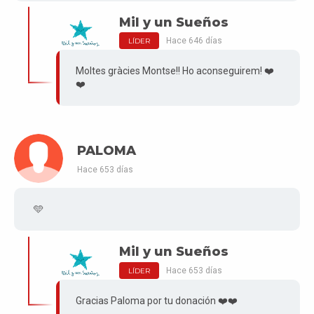
Mil y un Sueños
Hace 646 días
LÍDER
Moltes gràcies Montse!! Ho aconseguirem! ❤️
❤️
PALOMA
Hace 653 días
🩵
Mil y un Sueños
Hace 653 días
LÍDER
Gracias Paloma por tu donación ❤️❤️