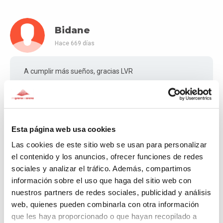
Bidane
Hace 669 días
A cumplir más sueños, gracias LVR
Mil y un Sueños
Hace 669 días
LÍDER
Esta página web usa cookies
Muchas gracias Bidane por tu donativo! 💜
Las cookies de este sitio web se usan para personalizar
el contenido y los anuncios, ofrecer funciones de redes
sociales y analizar el tráfico. Además, compartimos
información sobre el uso que haga del sitio web con
Vane
nuestros partners de redes sociales, publicidad y análisis
Hace 669 días
web, quienes pueden combinarla con otra información
que les haya proporcionado o que hayan recopilado a