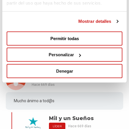
Soy amiga de la vecina rubia. Ojalá todos los niños
partir del uso que haya hecho de sus servicios.
cumplan sus sueños!💞
Mostrar detalles
Mil y un Sueños
Hace 669 días
LÍDER
Permitir todas
Muchísimas gracias por tu donativo Vane,
seguro que lo conseguimos 💪💜
Personalizar
Denegar
Greta
Hace 669 días
Mucho ánimo a tod@s
Mil y un Sueños
Hace 669 días
LÍDER