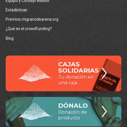
Equipo y Consejo Asesor
Estadísticas
Premios migranodearena.org
¿Qué es el crowdfunding?
Blog
CAJAS
SOLIDARIAS
Tu donación en
una caja
DÓNALO
Donación de
producto