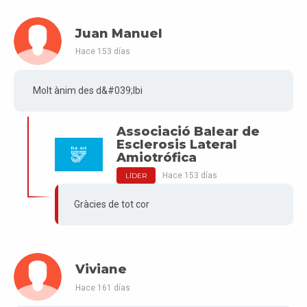
Juan Manuel
Hace 153 días
Molt ànim des d&#039;Ibi
Associació Balear de
Esclerosis Lateral
Amiotrófica
Hace 153 días
LÍDER
Gràcies de tot cor
Viviane
Hace 161 días