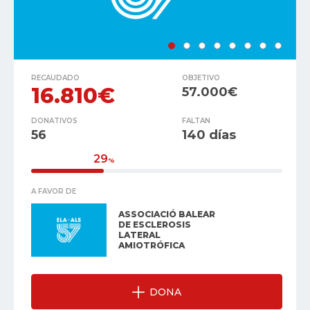
RECAUDADO
OBJETIVO
16.810€
57.000€
DONATIVOS
FALTAN
56
140 días
29
%
A FAVOR DE
ASSOCIACIÓ BALEAR
DE ESCLEROSIS
LATERAL
AMIOTRÓFICA
DONA