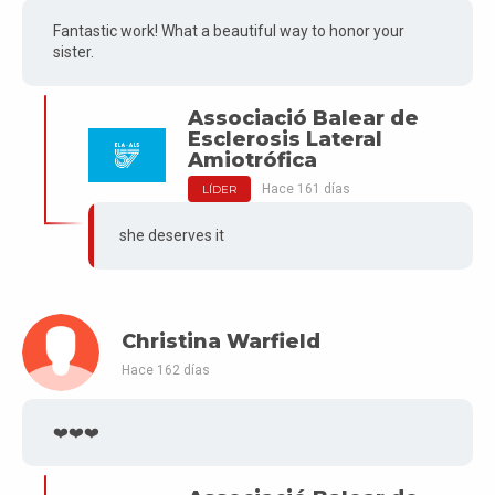
Fantastic work! What a beautiful way to honor your
sister.
Associació Balear de
Esclerosis Lateral
Amiotrófica
Hace 161 días
LÍDER
she deserves it
Christina Warfield
Hace 162 días
❤️❤️❤️