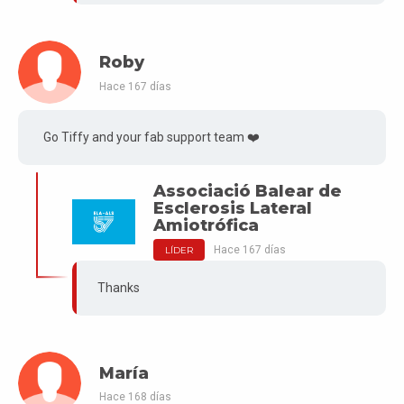
Roby
Hace 167 días
Go Tiffy and your fab support team ❤️
Associació Balear de
Esclerosis Lateral
Amiotrófica
Hace 167 días
LÍDER
Thanks
María
Hace 168 días