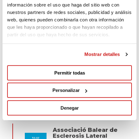
The Ross-Tan Family
información sobre el uso que haga del sitio web con
nuestros partners de redes sociales, publicidad y análisis
web, quienes pueden combinarla con otra información
Associació Balear de
que les haya proporcionado o que hayan recopilado a
Esclerosis Lateral
Amiotrófica
partir del uso que haya hecho de sus servicios.
Hace 165 días
LÍDER
Mostrar detalles
Thanks family
Permitir todas
Wolf
Personalizar
Hace 165 días
Denegar
Well done yesterday! Lobo
Associació Balear de
Esclerosis Lateral