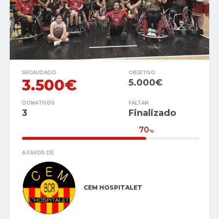
RECAUDADO
OBJETIVO
3.500€
5.000€
DONATIVOS
FALTAN
3
Finalizado
70
%
A FAVOR DE
CEM HOSPITALET