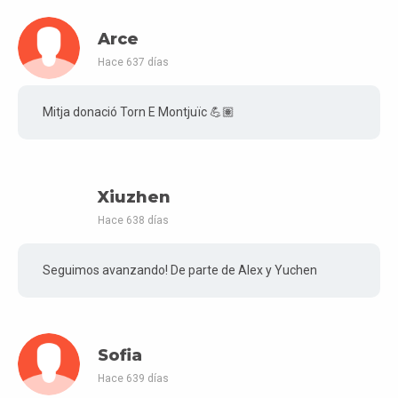
Arce
Hace 637 días
Mitja donació Torn E Montjuïc 💪🏽
Xiuzhen
Hace 638 días
Seguimos avanzando! De parte de Alex y Yuchen
Sofia
Hace 639 días