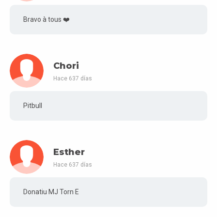
Bravo à tous ❤️
Chori
Hace 637 días
Pitbull
Esther
Hace 637 días
Donatiu MJ Torn E