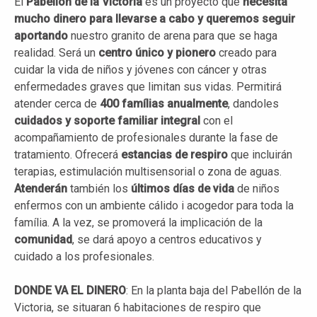
El
Pabellón de la Victoria
es un proyecto que
necesita
mucho dinero para llevarse a cabo y queremos seguir
aportando
nuestro granito de arena para que se haga
realidad. Será un
centro único y pionero
creado para
cuidar la vida de niños y jóvenes con cáncer y otras
enfermedades graves que limitan sus vidas. Permitirá
atender cerca de
400
famílias
anualmente
, dandoles
cuidados y soporte familiar integral
con el
acompañamiento de profesionales durante la fase de
tratamiento. Ofrecerá
estancias de
respiro
que incluirán
terapias, estimulación multisensorial o zona de aguas.
Atenderán
también los
últimos días de vida
de niños
enfermos con un ambiente cálido i acogedor para toda la
família. A la vez, se promoverá la implicación de la
comunidad
, se dará apoyo a centros educativos y
cuidado a los profesionales.
DONDE VA EL DINERO
: En la planta baja del Pabellón de la
Victoria, se situaran 6 habitaciones de respiro que