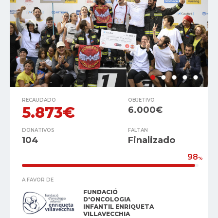
RECAUDADO
OBJETIVO
5.873€
6.000€
DONATIVOS
FALTAN
104
Finalizado
98
%
A FAVOR DE
FUNDACIÓ
D'ONCOLOGIA
INFANTIL ENRIQUETA
VILLAVECCHIA