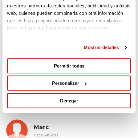
nuestros partners de redes sociales, publicidad y análisis
Moshe M
web, quienes pueden combinarla con otra información
Hace 641 días
que les haya proporcionado o que hayan recopilado a
partir del uso que haya hecho de sus servicios.
Ánimos con la cursa. Que pena que no pueda ir este
año. Abrazo muy fuerte!
Mostrar detalles
Permitir todas
Adrian
Hace 642 días
Personalizar
Vinga que ja queda poquet!
Denegar
Marc
Hace 645 días