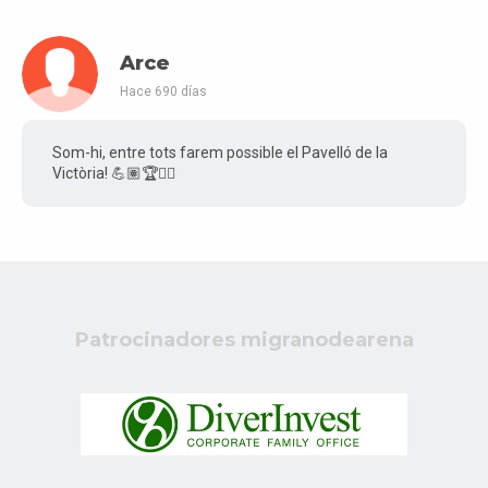
Arce
Hace 690 días
Som-hi, entre tots farem possible el Pavelló de la
Victòria! 💪🏽🏆✌🏽
Patrocinadores migranodearena