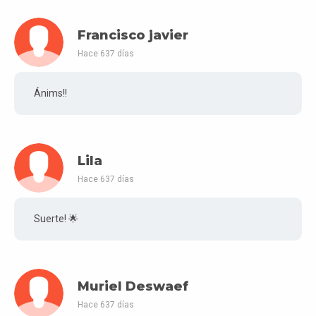
Francisco javier
Hace 637 días
Ánims!!
Lila
Hace 637 días
Suerte! 🌟
Muriel Deswaef
Hace 637 días