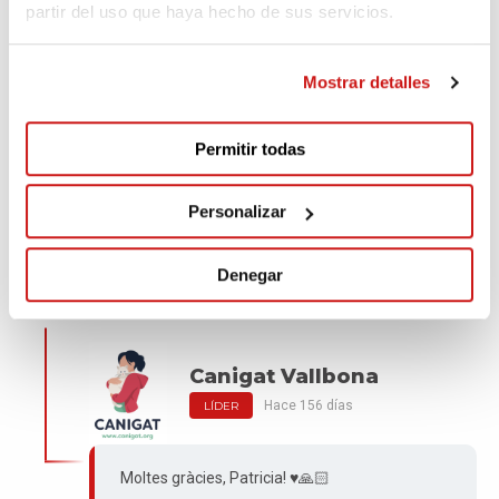
partir del uso que haya hecho de sus servicios.
Con vuestra ayuda, podemos hacer mucho
Mostrar detalles
más. Muchas gracias! ♥️✨🙏🏻
Permitir todas
Patricia
Personalizar
Hace 156 días
Denegar
Gràcies per la vostra dedicació i amor als gatets, ànims!
Canigat Vallbona
Hace 156 días
LÍDER
Moltes gràcies, Patricia! ♥️🙏🏻