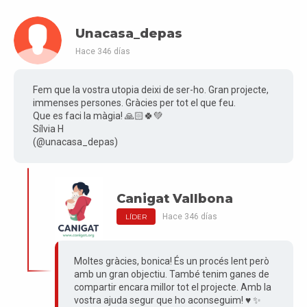
Unacasa_depas
Hace 346 días
Fem que la vostra utopia deixi de ser-ho. Gran projecte,
immenses persones. Gràcies per tot el que feu.
Que es faci la màgia! 🙏🏻🍀💚
Sílvia H
(@unacasa_depas)
Canigat Vallbona
Hace 346 días
LÍDER
Moltes gràcies, bonica! És un procés lent però
amb un gran objectiu. També tenim ganes de
compartir encara millor tot el projecte. Amb la
vostra ajuda segur que ho aconseguim! ♥️ ✨