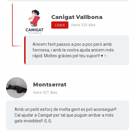
Canigat Vallbona
Hace 325 días
LÍDER
Anirem fent passos a poc a poc però amb
fermesa, i amb la vostra ajuda anirem més
ràpid. Moltes gràcies pel teu suport! ♥️ ✨
Montserrat
Hace 327 días
Amb un petit esforç de molta gent es pot aconseguir!!
Cal ajudar a Canigat per tal que puguin arribar a més
gats invisibles!! 💪💪