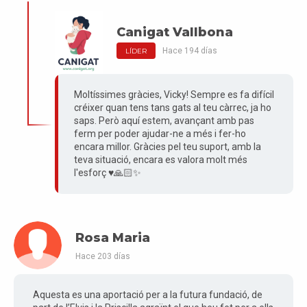
Canigat Vallbona
Hace 194 días
LÍDER
Moltíssimes gràcies, Vicky! Sempre es fa difícil
créixer quan tens tans gats al teu càrrec, ja ho
saps. Però aquí estem, avançant amb pas
ferm per poder ajudar-ne a més i fer-ho
encara millor. Gràcies pel teu suport, amb la
teva situació, encara es valora molt més
l'esforç ♥️🙏🏻✨
Rosa Maria
Hace 203 días
Aquesta es una aportació per a la futura fundació, de