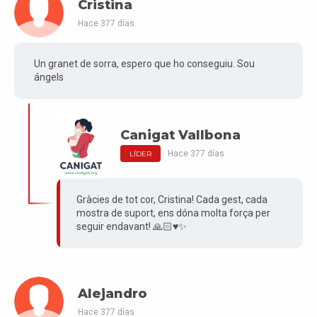
Cristina
Hace 377 días
Un granet de sorra, espero que ho conseguiu. Sou
ángels
Canigat Vallbona
Hace 377 días
LÍDER
Gràcies de tot cor, Cristina! Cada gest, cada
mostra de suport, ens dóna molta força per
seguir endavant! 🙏🏻♥️✨
Alejandro
Hace 377 días