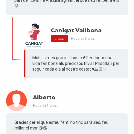
part de l’Elvis i la Priscilla agraïnt el que heu fet per a ells
💜
Canigat Vallbona
Hace 203 días
LÍDER
Moltíssimes gràcies, bonica! Per donar una
vida tan bona als preciosos Elvis i Priscilla, i per
seguir cada dia al nostre costat ♥️🙏🏻✨
Alberto
Hace 231 días
Gracies per el que esteu fent, no tinc paraules, feu
millor el mon😘😘