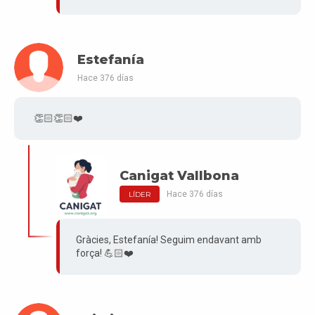
Estefanía
Hace 376 días
👏🏻👏🏻❤️
Canigat Vallbona
Hace 376 días
LÍDER
Gràcies, Estefanía! Seguim endavant amb
força! 💪🏻❤️