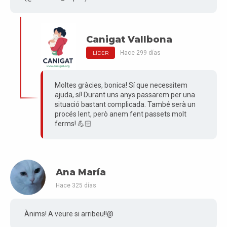
Canigat Vallbona
Hace 299 días
LÍDER
Moltes gràcies, bonica! Sí que necessitem
ajuda, sí! Durant uns anys passarem per una
situació bastant complicada. També serà un
procés lent, però anem fent passets molt
ferms! 💪🏻
Ana María
Hace 325 días
Ànims! A veure si arribeu!!@