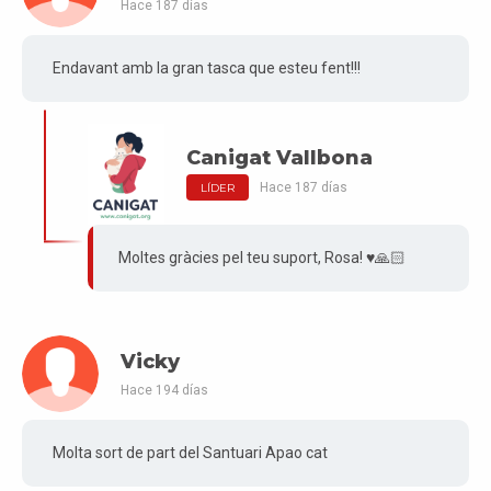
Hace 187 días
Endavant amb la gran tasca que esteu fent!!!
Canigat Vallbona
Hace 187 días
LÍDER
Moltes gràcies pel teu suport, Rosa! ♥️🙏🏻
Vicky
Hace 194 días
Molta sort de part del Santuari Apao cat