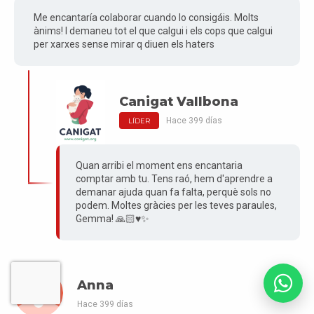
Me encantaría colaborar cuando lo consigáis. Molts
ànims! I demaneu tot el que calgui i els cops que calgui
per xarxes sense mirar q diuen els haters
Canigat Vallbona
Hace 399 días
LÍDER
Quan arribi el moment ens encantaria
comptar amb tu. Tens raó, hem d'aprendre a
demanar ajuda quan fa falta, perquè sols no
podem. Moltes gràcies per les teves paraules,
Gemma! 🙏🏻♥️✨
Anna
Hace 399 días