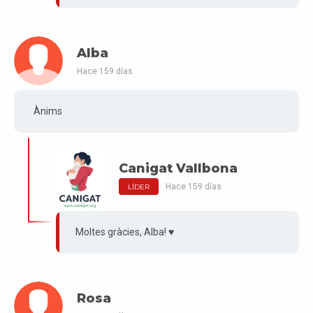
Alba
Hace 159 días
Ànims
Canigat Vallbona
Hace 159 días
LÍDER
Moltes gràcies, Alba! ♥️
Rosa