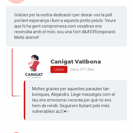
Gràcies per la vostra dedicació i per deixar-vos la pell
portant esperança i llum a aquests petits peluts. Veure
que hi ha gent compromesa com vosaltres ens
reconcilia amb el món, sou una font d&#039;inspiració.
Molts ànims!!
Canigat Vallbona
Hace 377 días
LÍDER
Moltes gràcies per aquestes paraules tan
boniques, Alejandro. Llegir missatges com el
teu ens emociona i recorda per què no ens
hem de rendir. Seguirem lluitant pels més
vulnerables! 🙏🏻♥️✨