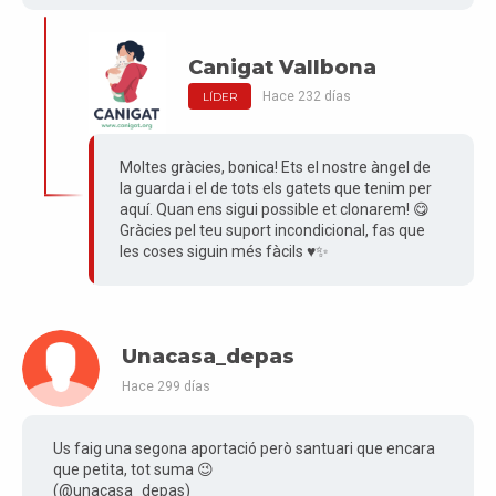
Canigat Vallbona
Hace 232 días
LÍDER
Moltes gràcies, bonica! Ets el nostre àngel de
la guarda i el de tots els gatets que tenim per
aquí. Quan ens sigui possible et clonarem! 😋
Gràcies pel teu suport incondicional, fas que
les coses siguin més fàcils ♥️✨
Unacasa_depas
Hace 299 días
Us faig una segona aportació però santuari que encara
que petita, tot suma 😉
(@unacasa_depas)