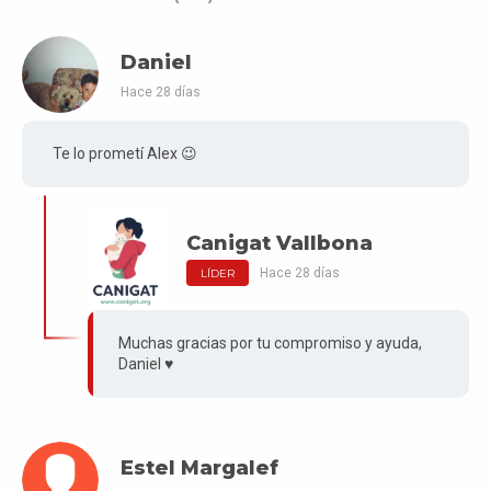
Daniel
Hace 28 días
Te lo prometí Alex 😉
Canigat Vallbona
Hace 28 días
LÍDER
Muchas gracias por tu compromiso y ayuda,
Daniel ♥️
Estel Margalef