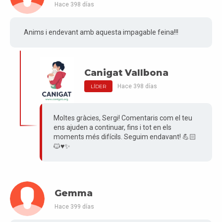
Hace 398 días
Anims i endevant amb aquesta impagable feina!!!
Canigat Vallbona
Hace 398 días
LÍDER
Moltes gràcies, Sergi! Comentaris com el teu
ens ajuden a continuar, fins i tot en els
moments més difícils. Seguim endavant! 💪🏻
🐱♥️✨
Gemma
Hace 399 días