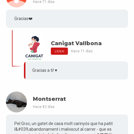
Hace 71 días
Gracias❤️
Canigat Vallbona
Hace 71 días
LÍDER
Gracias a ti! ♥️
Montserrat
Hace 82 días
Pel Groc, un gatet de casa molt carinyós que ha patit
l&#039;abandonament i malviscut al carrer - que es