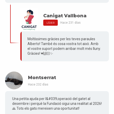
Canigat Vallbona
Hace 231 días
LÍDER
Moltíssimes gràcies per les teves paraules
Alberto! També és cosa vostra tot això. Amb
el vostre suport podem arribar molt més lluny.
Gràcies! ♥️🙌🏻✨
Montserrat
Hace 232 días
Una petita ajuda per l&#039;operació del gatet al
desembre i perquè la Fundació sigui una realitat al 2026!
🙏 Tots els gats mereixen una oportunitat!