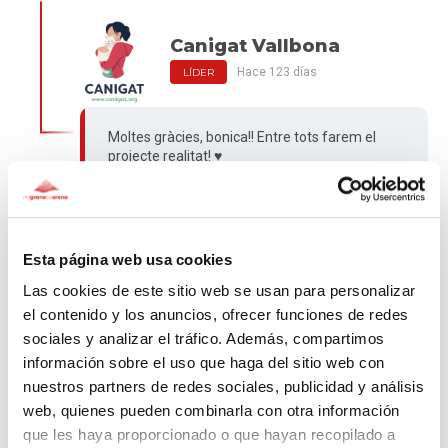
Canigat Vallbona
Hace 123 días
LÍDER
Moltes gràcies, bonica!! Entre tots farem el
projecte realitat! ♥️
Inmaculada
Esta página web usa cookies
Hace 131 días
Las cookies de este sitio web se usan para personalizar
el contenido y los anuncios, ofrecer funciones de redes
Para que este sueño pronto se haga realidad
sociales y analizar el tráfico. Además, compartimos
información sobre el uso que haga del sitio web con
nuestros partners de redes sociales, publicidad y análisis
web, quienes pueden combinarla con otra información
Canigat Vallbona
que les haya proporcionado o que hayan recopilado a
Hace 131 días
LÍDER