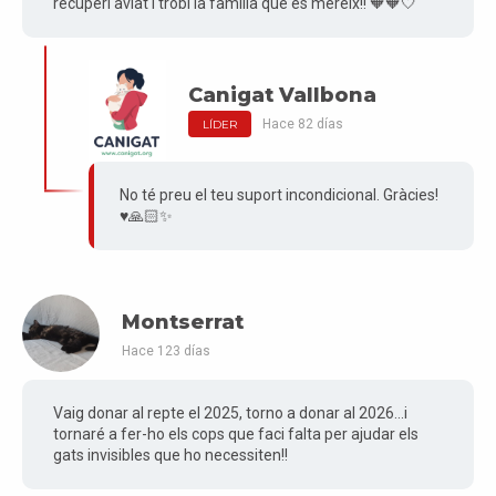
recuperi aviat i trobi la familia que es mereix!! 🧡🧡🤍
Canigat Vallbona
Hace 82 días
LÍDER
No té preu el teu suport incondicional. Gràcies!
♥️🙏🏻✨
Montserrat
Hace 123 días
Vaig donar al repte el 2025, torno a donar al 2026...i
tornaré a fer-ho els cops que faci falta per ajudar els
gats invisibles que ho necessiten!!