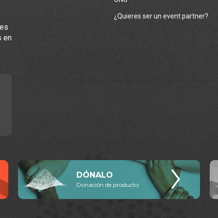
¿Quieres ser un event partner?
les
s en
DÓNALO
Donación de producto