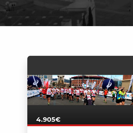
4.905€