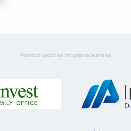
Patrocinadores migranodearena