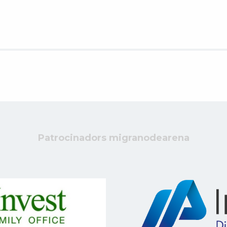
Patrocinadors migranodearena