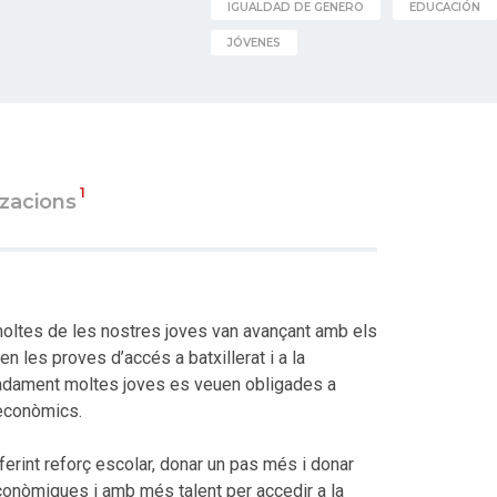
IGUALDAD DE GENERO
EDUCACIÓN
JÓVENES
1
tzacions
moltes de les nostres joves van avançant amb els
 en les proves d’accés a batxillerat i a la
aciadament moltes joves es veuen obligades a
econòmics.
rint reforç escolar, donar un pas més i donar
conòmiques i amb més talent per accedir a la