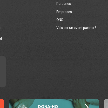
Persones
Empreses
ONG
i
Vols ser un event partner?
el
DÓNA-HO