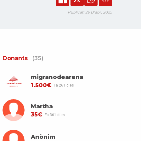
Publicat: 29 D’abr. 2025
Donants
(35)
migranodearena
1.500€
Fa 261 dies
Martha
35€
Fa 361 dies
Anònim