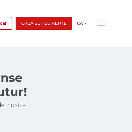
CA
car
CREA EL TEU REPTE
ense
utur!
del nostre