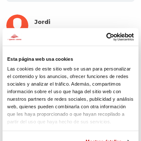
Jordi
Fa 3.178 dies
Una miqueta més.
Esta página web usa cookies
Las cookies de este sitio web se usan para personalizar
el contenido y los anuncios, ofrecer funciones de redes
Oriol
sociales y analizar el tráfico. Además, compartimos
Fa 3.182 dies
información sobre el uso que haga del sitio web con
nuestros partners de redes sociales, publicidad y análisis
L'Armari de Celrà col·labora en el retp-e-sport
web, quienes pueden combinarla con otra información
que les haya proporcionado o que hayan recopilado a
partir del uso que haya hecho de sus servicios.
Nèstor