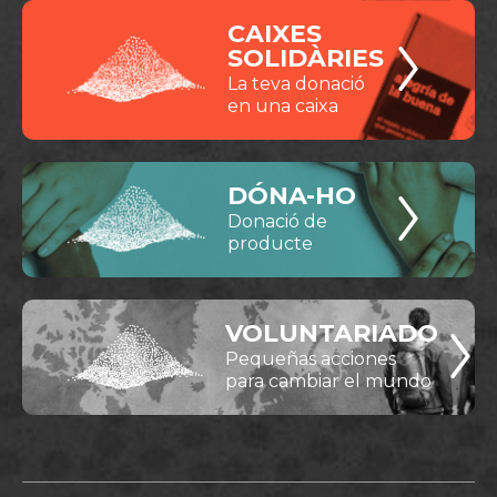
CAIXES
SOLIDÀRIES
La teva donació
en una caixa
DÓNA-HO
Donació de
producte
VOLUNTARIADO
Pequeñas acciones
para cambiar el mundo