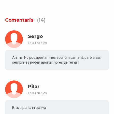
Comentaris
(14)
Sergo
Fa 3.173 dies
Ànims! No puc aportar més econòmicament, però si cal,
sempre es poden aportar hores de feina!!!
Pilar
Fa 3.178 dies
Bravo per la iniciativa