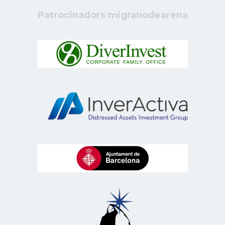
Patrocinadors migranodearena