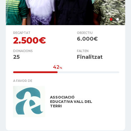
RECAPTAT
OBJECTIU
2.500€
6.000€
DONACIONS
FALTEN
25
Finalitzat
42
%
A FAVOR DE
ASSOCIACIÓ
EDUCATIVA VALL DEL
TERRI