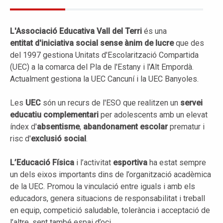
L'Associació Educativa Vall del Terri
és una
entitat d'iniciativa social sense ànim de lucre
que des
del 1997 gestiona Unitats d'Escolarització Compartida
(UEC) a la comarca del Pla de l'Estany i l'Alt Empordà.
Actualment gestiona la UEC Cancuní i la UEC Banyoles.
Les
UEC
són un recurs de l'ESO que realitzen un
servei
educatiu complementari
per adolescents amb un elevat
índex d'
absentisme
,
abandonament escolar
prematur i
risc d'
exclusió social
.
L’Educació Física
i l’activitat
esportiva
ha estat sempre
un dels eixos importants dins de l’organització acadèmica
de la UEC. Promou la vinculació entre iguals i amb els
educadors, genera situacions de responsabilitat i treball
en equip, competició saludable, tolerància i acceptació de
l’altre, sent també espai d’oci.