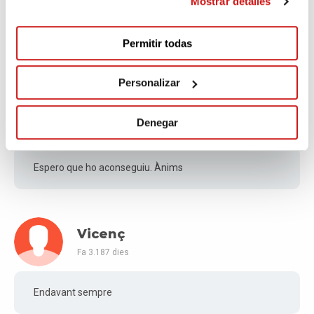
Mostrar detalles
Fa 3.182 dies
Enhorabona per la vostra feina!
Permitir todas
Personalizar
Montse
Denegar
Fa 3.185 dies
Espero que ho aconseguiu. Ànims
Vicenç
Fa 3.187 dies
Endavant sempre