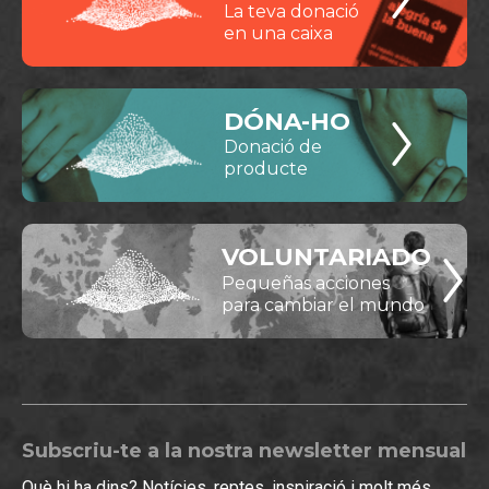
La teva donació
en una caixa
DÓNA-HO
Donació de
producte
VOLUNTARIADO
Pequeñas acciones
para cambiar el mundo
Subscriu-te a la nostra newsletter mensual
Què hi ha dins? Notícies, reptes, inspiració i molt més