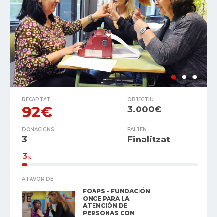
RECAPTAT
OBJECTIU
92€
3.000€
DONACIONS
FALTEN
3
Finalitzat
3
%
A FAVOR DE
FOAPS - FUNDACIÓN
ONCE PARA LA
ATENCIÓN DE
PERSONAS CON