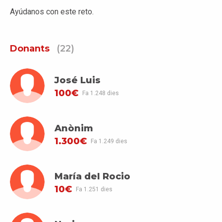
Ayúdanos con este reto.
Donants
(22)
José Luis
100€
Fa 1.248 dies
Anònim
1.300€
Fa 1.249 dies
María del Rocio
10€
Fa 1.251 dies