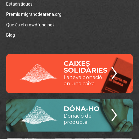
Estadístiques
Premis migranodearena.org
Què és el crowdfunding?
Blog
CAIXES
SOLIDÀRIES
La teva donació
en una caixa
DÓNA-HO
Donació de
producte