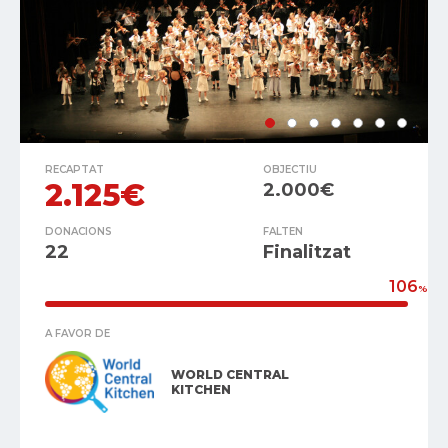
RECAPTAT
OBJECTIU
2.125€
2.000€
DONACIONS
FALTEN
22
Finalitzat
106
%
A FAVOR DE
WORLD CENTRAL
KITCHEN