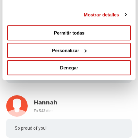
Fa 543 dies
Mostrar detalles
Go, Esteve!
Permitir todas
J
Personalizar
Fa 543 dies
Denegar
I believe in the cause, I believe in your legs!
Hannah
Fa 543 dies
So proud of you!