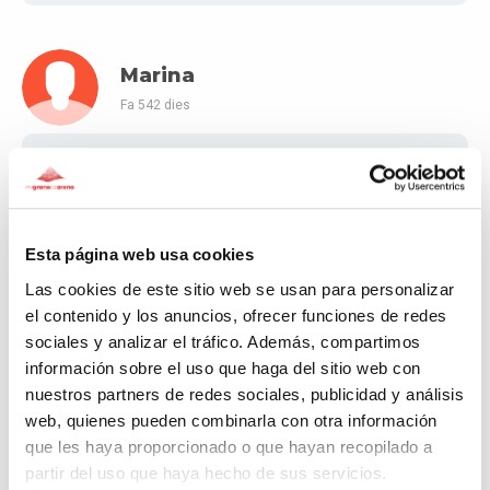
Marina
Fa 542 dies
Marina mexicana de Mob
Esta página web usa cookies
Aidan
Las cookies de este sitio web se usan para personalizar
Fa 542 dies
el contenido y los anuncios, ofrecer funciones de redes
sociales y analizar el tráfico. Además, compartimos
Vamosss 💪
información sobre el uso que haga del sitio web con
nuestros partners de redes sociales, publicidad y análisis
web, quienes pueden combinarla con otra información
que les haya proporcionado o que hayan recopilado a
Lisa
partir del uso que haya hecho de sus servicios.