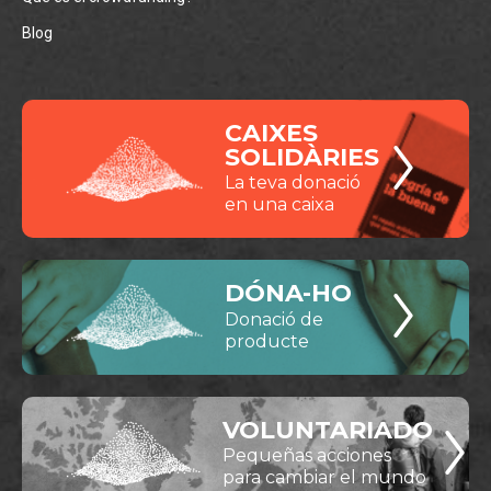
Blog
CAIXES
SOLIDÀRIES
La teva donació
en una caixa
DÓNA-HO
Donació de
producte
VOLUNTARIADO
Pequeñas acciones
para cambiar el mundo