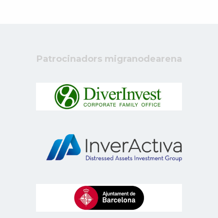
Patrocinadors migranodearena