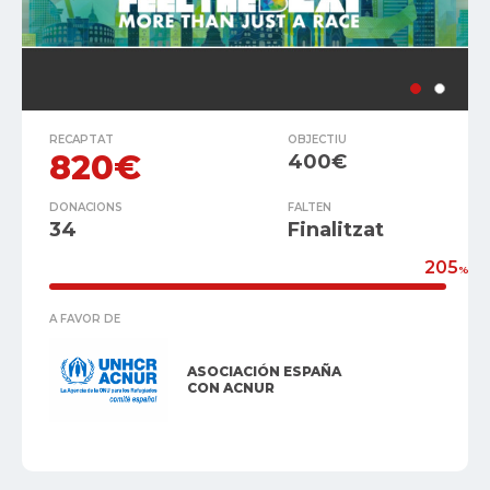
RECAPTAT
OBJECTIU
820€
400€
DONACIONS
FALTEN
34
Finalitzat
205
%
A FAVOR DE
ASOCIACIÓN ESPAÑA
CON ACNUR