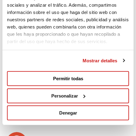
sociales y analizar el tráfico. Además, compartimos
información sobre el uso que haga del sitio web con
MARIA DOLORES
nuestros partners de redes sociales, publicidad y análisis
230€
Fa 1.348 dies
web, quienes pueden combinarla con otra información
que les haya proporcionado o que hayan recopilado a
partir del uso que haya hecho de sus servicios.
Anònim
Donació oculta
Fa 1.365 dies
Mostrar detalles
Permitir todas
VEURE MÉS DONANTS
Personalizar
Denegar
Comentaris
(2)