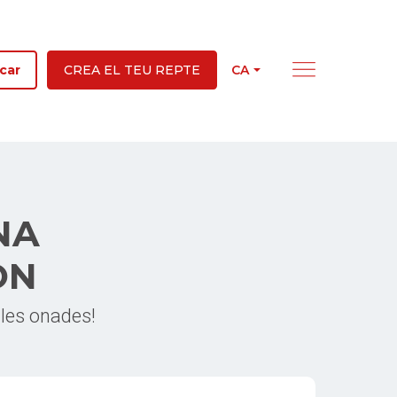
CA
car
CREA EL TEU REPTE
NA
ON
 les onades!