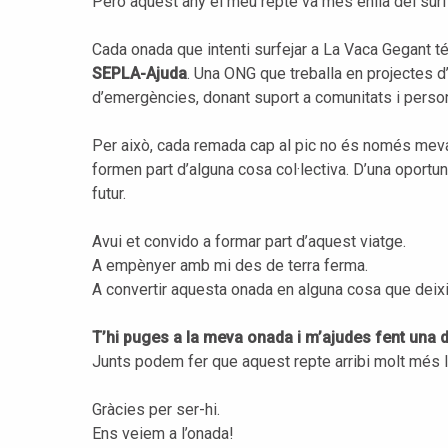
Però aquest any el meu repte va més enllà del surf
Cada onada que intenti surfejar a La Vaca Gegant té
SEPLA-Ajuda
. Una ONG que treballa en projectes d
d’emergències, donant suport a comunitats i persone
Per això, cada remada cap al pic no és només mev
formen part d’alguna cosa col·lectiva. D’una oportuni
futur.
Avui et convido a formar part d’aquest viatge.
A empènyer amb mi des de terra ferma.
A convertir aquesta onada en alguna cosa que deix
T’hi puges a la meva onada i m’ajudes fent una
Junts podem fer que aquest repte arribi molt més ll
Gràcies per ser-hi.
Ens veiem a l’onada!