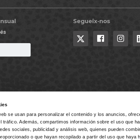
ensual
Segueix-nos
més
ies
web se usan para personalizar el contenido y los anuncios, ofrec
el tráfico. Además, compartimos información sobre el uso que ha
edes sociales, publicidad y análisis web, quienes pueden combin
ts
Termes i condici
proporcionado o que hayan recopilado a partir del uso que haya