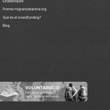
Estadístiques
Premis migranodearena.org
Què és el crowdfunding?
Blog
VOLUNTARIADO
Pequeñas acciones
para cambiar el mundo