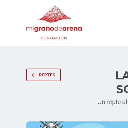
L
REPTES
S
Un repte al