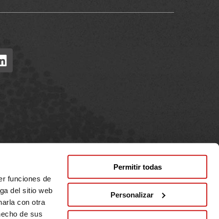
Permitir todas
er funciones de
ga del sitio web
Personalizar
arla con otra
ons
Política de privacitat
Política de cookies
 hecho de sus