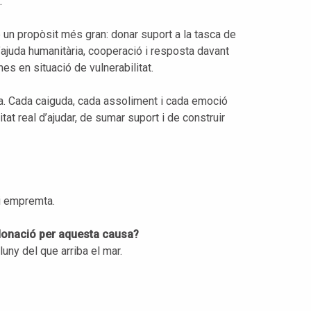
.
 un propòsit més gran: donar suport a la tasca de
’ajuda humanitària, cooperació i resposta davant
s en situació de vulnerabilitat.
a. Cada caiguda, cada assoliment i cada emoció
tat real d’ajudar, de sumar suport i de construir
i empremta.
 donació per aquesta causa?
uny del que arriba el mar.