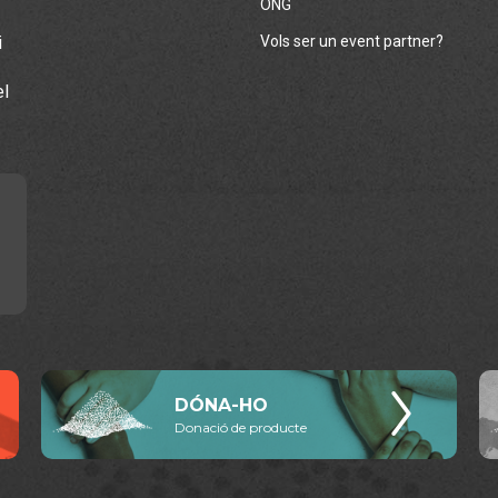
ONG
i
Vols ser un event partner?
el
DÓNA-HO
Donació de producte