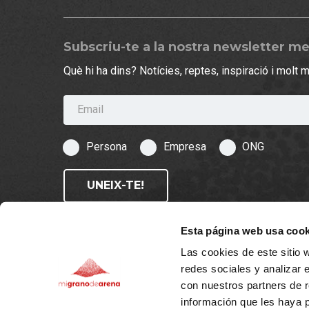
Subscriu-te a la nostra newsletter m
Què hi ha dins? Notícies, reptes, inspiració i molt 
Email
Persona
Empresa
ONG
UNEIX-TE!
Esta página web usa cook
Las cookies de este sitio 
redes sociales y analizar 
con nuestros partners de r
© 2026 migranodearena.org - Tots els drets reserva
información que les haya 