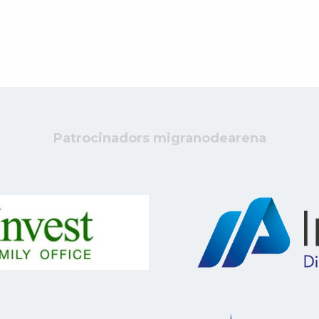
Patrocinadors migranodearena