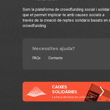
Som la plataforma de crowdfunding social i solidar
que et permet implicar-te amb causes socials a
través de la creació de reptes solidaris basats en 
crowdfunding.
Necessites ajuda?
FAQs
Contacte
CAIXES
SOLIDÀRIES
La teva donació en una caixa