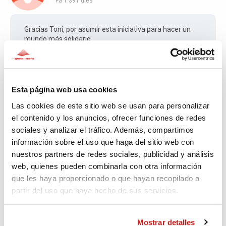
Fa 1.391 dies
Gracias Toni, por asumir esta iniciativa para hacer un
mundo más solidario
Jordi
Esta página web usa cookies
Fa 1.396 dies
Las cookies de este sitio web se usan para personalizar
el contenido y los anuncios, ofrecer funciones de redes
Vamos Toni a córrer ya queyo estoy de guardia el
sociales y analizar el tráfico. Además, compartimos
proximo año ha ver si me sumo a està iniciativa!
información sobre el uso que haga del sitio web con
nuestros partners de redes sociales, publicidad y análisis
web, quienes pueden combinarla con otra información
que les haya proporcionado o que hayan recopilado a
Camila
partir del uso que haya hecho de sus servicios.
Fa 1.400 dies
Mostrar detalles