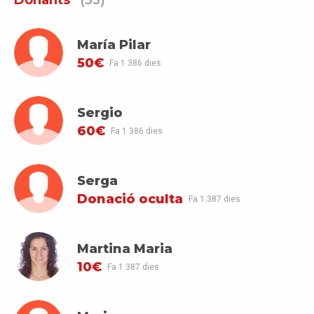
Donants
(33)
María Pilar
50€
Fa 1.386 dies
Sergio
60€
Fa 1.386 dies
Serga
Donació oculta
Fa 1.387 dies
Martina Maria
10€
Fa 1.387 dies