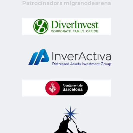
Patrocinadors migranodearena