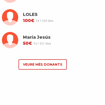
LOLES
100€
Fa 1.020 dies
María Jesús
50€
Fa 1.021 dies
VEURE MÉS DONANTS