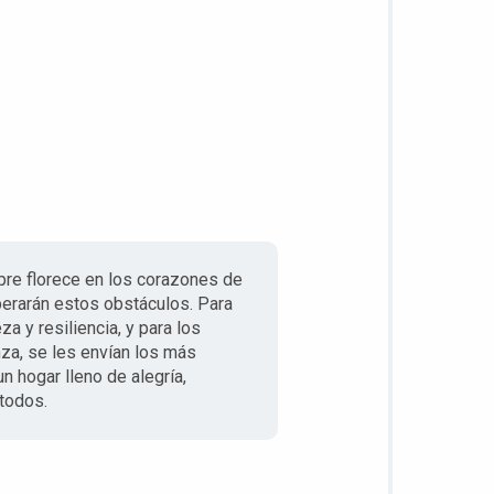
pre florece en los corazones de
perarán estos obstáculos. Para
a y resiliencia, y para los
za, se les envían los más
n hogar lleno de alegría,
 todos.