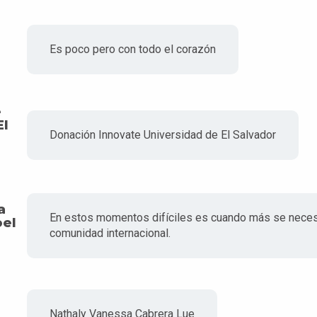
Es poco pero con todo el corazón
e
El
Donación Innovate Universidad de El Salvador
a
En estos momentos difíciles es cuando más se necesit
oel
comunidad internacional.
Nathaly Vanessa Cabrera Lue