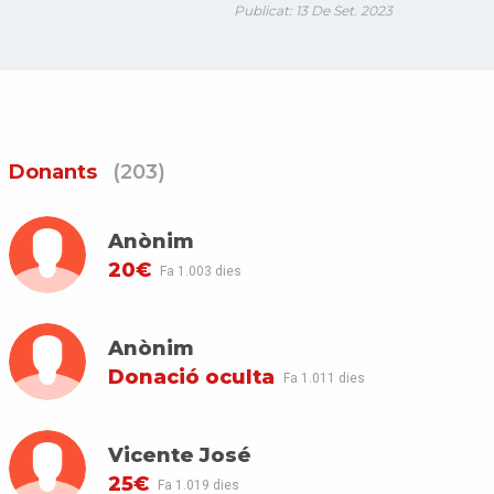
Publicat: 13 De Set. 2023
Donants
(203)
Anònim
20€
Fa 1.003 dies
Anònim
Donació oculta
Fa 1.011 dies
Vicente José
25€
Fa 1.019 dies