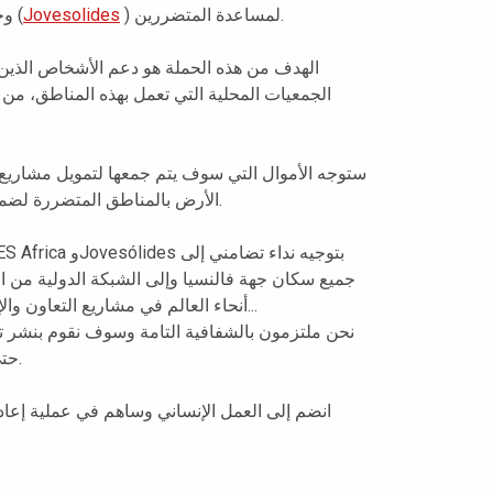
) وجوفيسوليدز (
Jovesolides
) لمساعدة المتضررين.
الهدف من هذه الحملة هو دعم الأشخاص الذين ف
الجمعيات المحلية التي تعمل بهذه المناطق، من أ
ستوجه الأموال التي سوف يتم جمعها لتمويل مشاريع ا
الأرض بالمناطق المتضررة لضمان وصول المساعدات إلى من هم في أمس الحاجة إليها.
جميع سكان جهة فالنسيا وإلى الشبكة الدولية من ا
أنحاء العالم في مشاريع التعاون والإدماج الإلكتروني وريادة الأعمال والتعليم من أجل التنمية...
نحن ملتزمون بالشفافية التامة وسوف نقوم بنشر،
حتى تتمكن من التحقق من التأثير المباشر لعملك التضامني.
انضم إلى العمل الإنساني وساهم في عملية إعادة