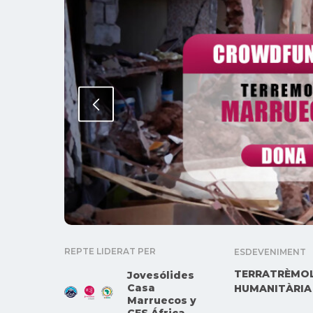
REPTE LIDERAT PER
ESDEVENIMENT
TERRATRÈMOL
Jovesólides
Casa
HUMANITÀRIA
Marruecos y
CES África