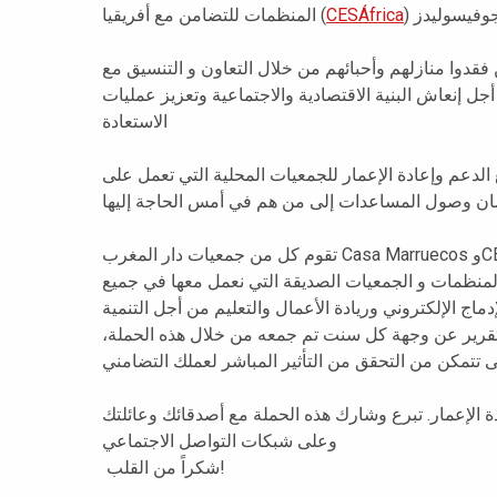
المنظمات للتضامن مع أفريقيا (
CESÁfrica
قدوا منازلهم وأحبائهم من خلال التعاون و التنسيق مع
جل إنعاش البنية الاقتصادية والاجتماعية وتعزيز عمليات
الاستعادة
لدعم وإعادة الإعمار للجمعيات المحلية التي تعمل على
تقوم كل من جمعيات دار المغرب Casa Marruecos وCES Africa وJovesólides بتوجيه نداء تضامني إلى
لمنظمات و الجمعيات الصديقة التي نعمل معها في جميع
 تقرير عن وجهة كل سنت تم جمعه من خلال هذه الحملة
 الإعمار. تبرع وشارك هذه الحملة مع أصدقائك وعائلتك
وعلى شبكات التواصل الاجتماعي
شكراً من القلب!