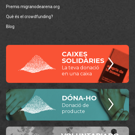
Premis migranodearena.org
Què és el crowdfunding?
Blog
CAIXES
SOLIDÀRIES
La teva donació
en una caixa
DÓNA-HO
Donació de
producte