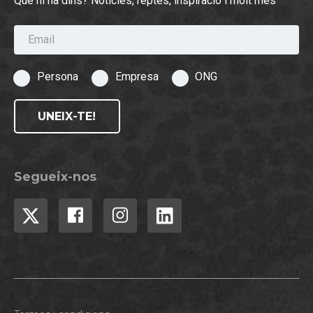
Què hi ha dins? Notícies, reptes, inspiració i molt més
Email
Persona
Empresa
ONG
UNEIX-TE!
Segueix-nos