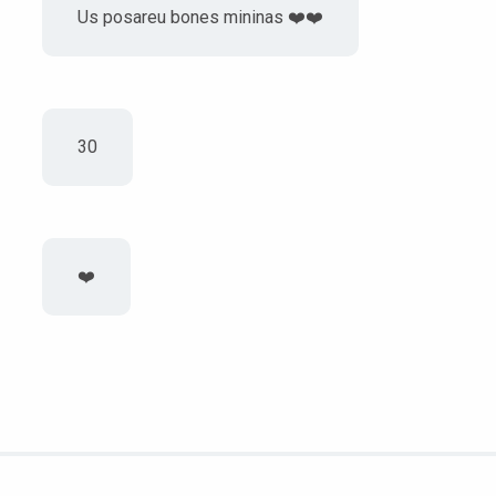
Us posareu bones mininas ❤️❤️
30
❤️