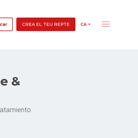
CA
car
CREA EL TEU REPTE
e &
ratamiento