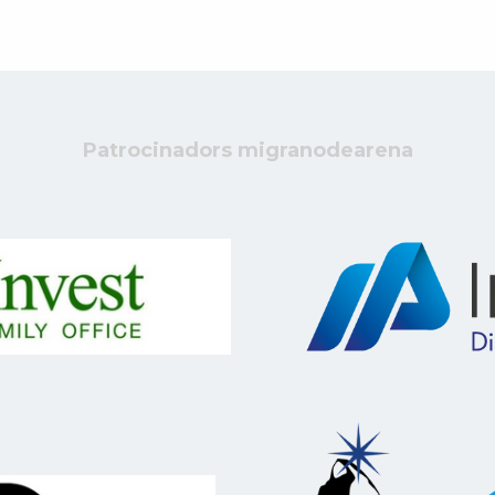
Patrocinadors migranodearena