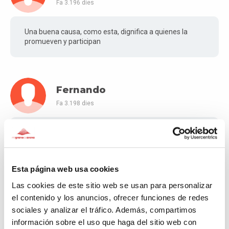
Fa 3.196 dies
Una buena causa, como esta, dignifica a quienes la
promueven y participan
Fernando
Fa 3.198 dies
Mucho ánimo con esta iniciativa
Esta página web usa cookies
Nestor
Las cookies de este sitio web se usan para personalizar
Fa 3.199 dies
el contenido y los anuncios, ofrecer funciones de redes
sociales y analizar el tráfico. Además, compartimos
información sobre el uso que haga del sitio web con
Este tipo de iniciativas me hace poner muy orgulloso de