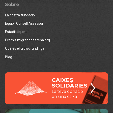
Sobre
La nostra fundació
Equip i Consell Assessor
Estadístiques
Premis migranodearena.org
Què és el crowdfunding?
Blog
CAIXES
SOLIDÀRIES
La teva donació
en una caixa