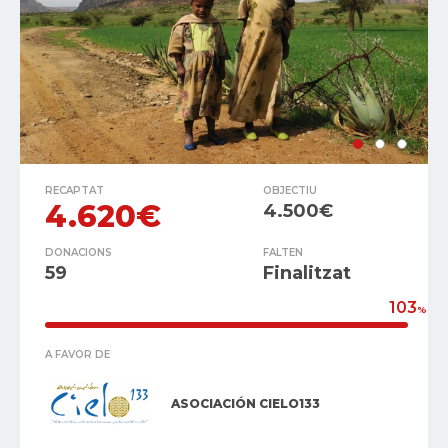
RECAPTAT
OBJECTIU
4.620€
4.500€
DONACIONS
FALTEN
59
Finalitzat
103
%
A FAVOR DE
ASOCIACIÓN CIELO133