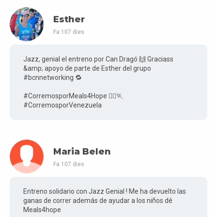
Esther
Fa 107 dies
Jazz, genial el entreno por Can Dragó 🙌 Graciass
&amp; apoyo de parte de Esther del grupo
#bcnnetworking 🔁
#CorremosporMeals4Hope 🏃‍♀️🏃
#CorremosporVenezuela
Maria Belen
Fa 107 dies
Entreno solidario con Jazz Genial ! Me ha devuelto las
ganas de correr además de ayudar a los niños dé
Meals4hope