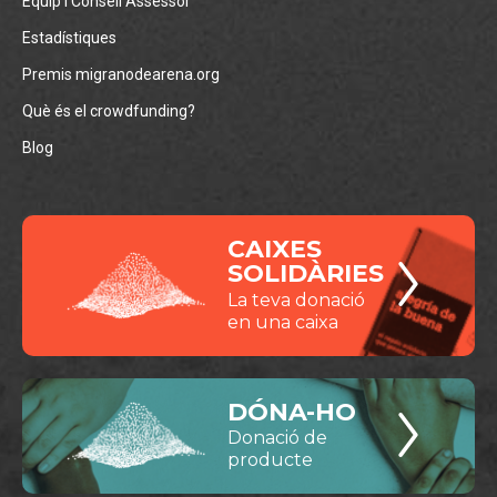
Equip i Consell Assessor
Estadístiques
Premis migranodearena.org
Què és el crowdfunding?
Blog
CAIXES
SOLIDÀRIES
La teva donació
en una caixa
DÓNA-HO
Donació de
producte