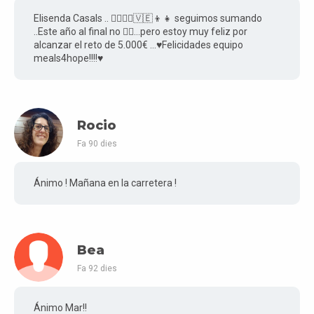
Elisenda Casals .. 🏃‍♀️🏃‍♂️🇻🇪👦👧 seguimos sumando
..Este año al final no 🏃‍♀️…pero estoy muy feliz por
alcanzar el reto de 5.000€ …♥️Felicidades equipo
meals4hope!!!!♥️
Rocio
Fa 90 dies
Ánimo ! Mañana en la carretera !
Bea
Fa 92 dies
Ánimo Mar!!