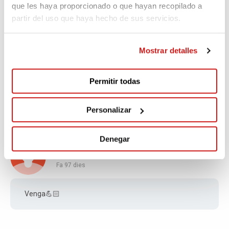
que les haya proporcionado o que hayan recopilado a
Entreno Jazz 6 de Mayo
partir del uso que haya hecho de sus servicios.
Mostrar detalles
Luis Ignacio
Fa 97 dies
Permitir todas
Graciela Olmos
Personalizar
Denegar
MCL
Fa 97 dies
Venga💪🏻