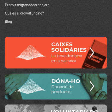
Premis migranodearena.org
Què és el crowdfunding?
Blog
CAIXES
SOLIDÀRIES
La teva donació
en una caixa
DÓNA-HO
Donació de
producte