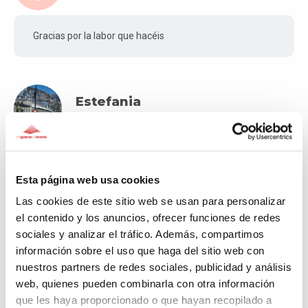
Gracias por la labor que hacéis
Estefania
Fa 724 dies
Enhorabuena por esta campaña
Esta página web usa cookies
Las cookies de este sitio web se usan para personalizar
el contenido y los anuncios, ofrecer funciones de redes
Alberta
sociales y analizar el tráfico. Además, compartimos
Fa 725 dies
información sobre el uso que haga del sitio web con
nuestros partners de redes sociales, publicidad y análisis
Gracias por estas iniciativas tan bonitas siempre!!
web, quienes pueden combinarla con otra información
que les haya proporcionado o que hayan recopilado a