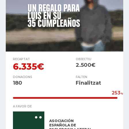
RECAPTAT
OBJECTIU
6.335€
2.500€
DONACIONS
FALTEN
180
Finalitzat
253
%
A FAVOR DE
ASOCIACIÓN
ESPAÑOLA DE