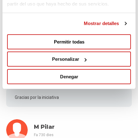
partir del uso que haya hecho de sus servicios.
JOANA
Mostrar detalles
Fa 725 dies
Permitir todas
Siempre es un honor colaborar para una buena causa.
Personalizar
Mª Teresa
Denegar
Fa 725 dies
Gracias por la iniciativa
M Pilar
Fa 730 dies