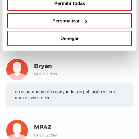
Permitir todas
Santiago
Fa 3.762 dies
Personalizar
A levantarse patria querida!!! #FuerzaEcuador
Denegar
Bryan
Fa 3.762 dies
un ecuatoriano más apoyando a la población y tierra
que me vio crecer.
MPAZ
Fa 3.762 dies