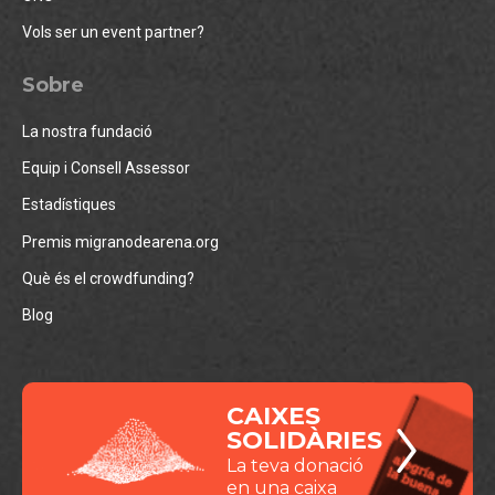
Vols ser un event partner?
Sobre
La nostra fundació
Equip i Consell Assessor
Estadístiques
Premis migranodearena.org
Què és el crowdfunding?
Blog
CAIXES
SOLIDÀRIES
La teva donació
en una caixa