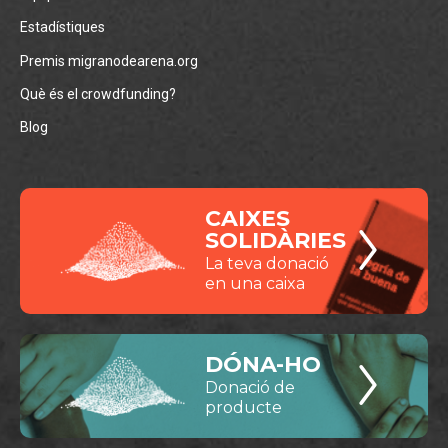
Estadístiques
Premis migranodearena.org
Què és el crowdfunding?
Blog
CAIXES
SOLIDÀRIES
La teva donació
en una caixa
DÓNA-HO
Donació de
producte