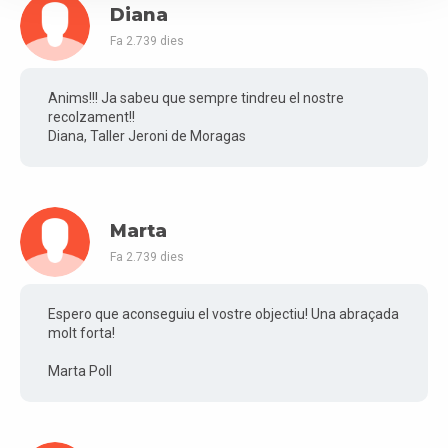
Diana
Fa 2.739 dies
Anims!!! Ja sabeu que sempre tindreu el nostre
recolzament!!
Diana, Taller Jeroni de Moragas
Marta
Fa 2.739 dies
Espero que aconseguiu el vostre objectiu! Una abraçada
molt forta!
Marta Poll