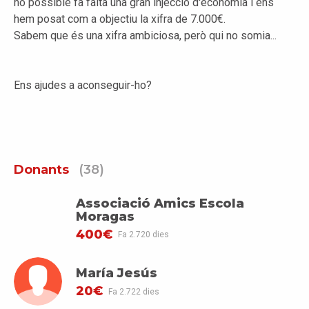
ho possible fa falta una gran injecció d'economia i ens
hem posat com a objectiu la xifra de 7.000€.
Sabem que és una xifra ambiciosa, però qui no somia...
Ens ajudes a aconseguir-ho?
Donants
(38)
Associació Amics Escola
Moragas
400€
Fa 2.720 dies
María Jesús
20€
Fa 2.722 dies