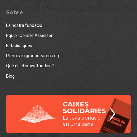
Sobre
La nostra fundació
Equip i Consell Assessor
Estadístiques
Premis migranodearena.org
Què és el crowdfunding?
Blog
CAIXES
SOLIDÀRIES
La teva donació
en una caixa