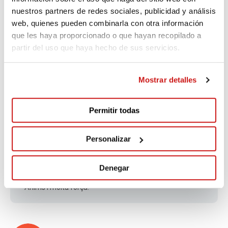
granets recollits pugueu assolir el repte.
nuestros partners de redes sociales, publicidad y análisis
web, quienes pueden combinarla con otra información
que les haya proporcionado o que hayan recopilado a
partir del uso que haya hecho de sus servicios.
Antonio
Fa 2.737 dies
Mostrar detalles
Moltes gràcies per la vostra feina
Permitir todas
Personalizar
Enric
Fa 2.739 dies
Denegar
Ànims i molta força!