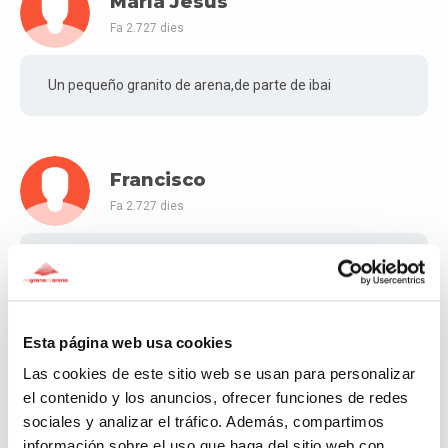
María Jesús
Fa 2.727 dies
Un pequeño granito de arena,de parte de ibai
Francisco
Fa 2.727 dies
Una petita aportació per la educació dels nens
Esta página web usa cookies
Dolors Gómez
Las cookies de este sitio web se usan para personalizar
Fa 2.727 dies
el contenido y los anuncios, ofrecer funciones de redes
sociales y analizar el tráfico. Además, compartimos
El meu granet de sorra. Espero que amb tots els
información sobre el uso que haga del sitio web con