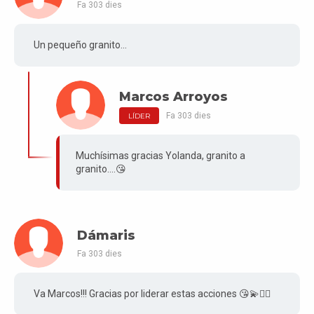
Fa 303 dies
Un pequeño granito...
Marcos Arroyos
Fa 303 dies
LÍDER
Muchísimas gracias Yolanda, granito a
granito....😘
Dámaris
Fa 303 dies
Va Marcos!!! Gracias por liderar estas acciones 😘💫❤️‍🔥