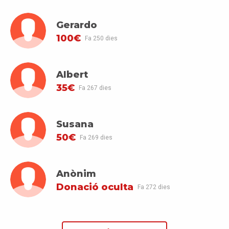
Gerardo
100€
Fa 250 dies
Albert
35€
Fa 267 dies
Susana
50€
Fa 269 dies
Anònim
Donació oculta
Fa 272 dies