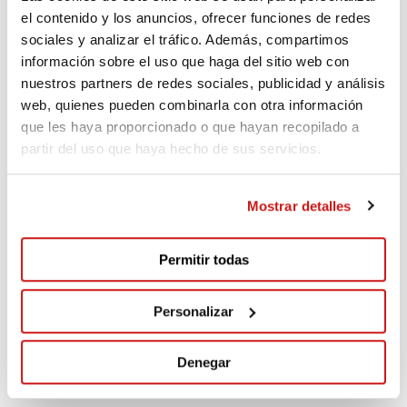
Ana
el contenido y los anuncios, ofrecer funciones de redes
sociales y analizar el tráfico. Además, compartimos
información sobre el uso que haga del sitio web con
nuestros partners de redes sociales, publicidad y análisis
Ernest
web, quienes pueden combinarla con otra información
Fa 299 dies
que les haya proporcionado o que hayan recopilado a
partir del uso que haya hecho de sus servicios.
maquina
Mostrar detalles
Mª Ángeles
Permitir todas
Fa 299 dies
Personalizar
Gracias por involucrarte e involucrarnos en estas
causas tan importantes.
Denegar