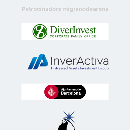
Patrocinadors migranodearena