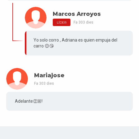
Marcos Arroyos
Fa 303 dies
LÍDER
Yo solo corro , Adriana es quien empuja del
carro 😊😘
Mariajose
Fa 303 dies
Adelante👏🏼!