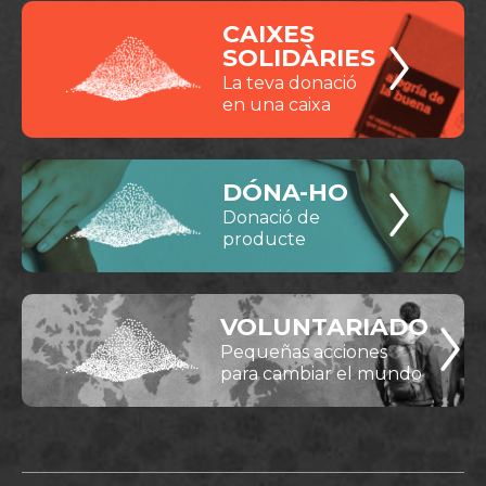
CAIXES
SOLIDÀRIES
La teva donació
en una caixa
DÓNA-HO
Donació de
producte
VOLUNTARIADO
Pequeñas acciones
para cambiar el mundo