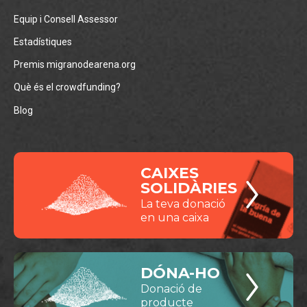
Equip i Consell Assessor
Estadístiques
Premis migranodearena.org
Què és el crowdfunding?
Blog
CAIXES
SOLIDÀRIES
La teva donació
en una caixa
DÓNA-HO
Donació de
producte