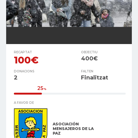
RECAPTAT
OBJECTIU
100€
400€
DONACIONS
FALTEN
2
Finalitzat
25
%
A FAVOR DE
ASOCIACIÓN
MENSAJEROS DE LA
PAZ