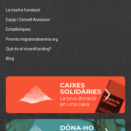
La nostra fundació
Equip i Consell Assessor
Estadístiques
Premis migranodearena.org
Què és el crowdfunding?
Blog
CAIXES
SOLIDÀRIES
La teva donació
en una caixa
DÓNA-HO