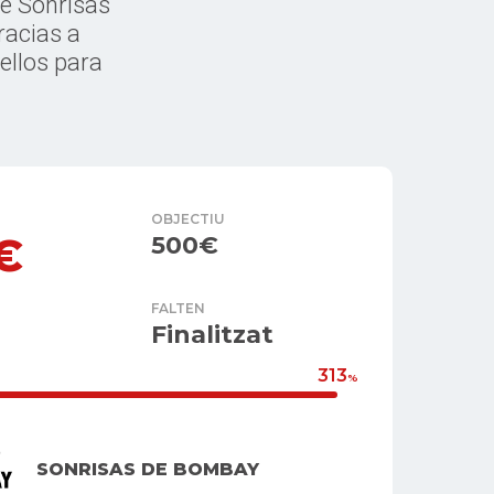
de Sonrisas
racias a
ellos para
OBJECTIU
€
500€
FALTEN
Finalitzat
313
%
SONRISAS DE BOMBAY