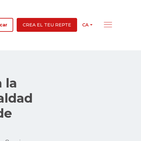
CA
car
CREA EL TEU REPTE
 la
aldad
de