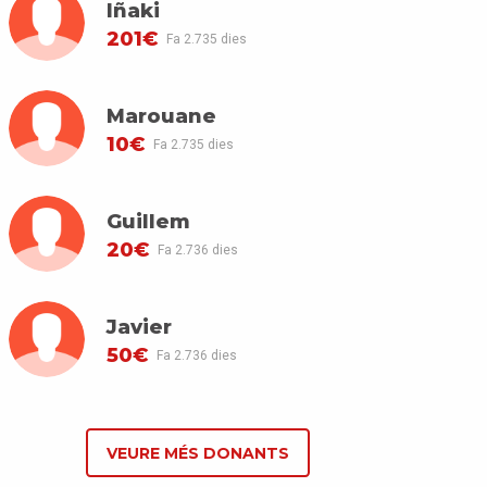
Iñaki
201€
Fa 2.735 dies
Marouane
10€
Fa 2.735 dies
Guillem
20€
Fa 2.736 dies
Javier
50€
Fa 2.736 dies
VEURE MÉS DONANTS