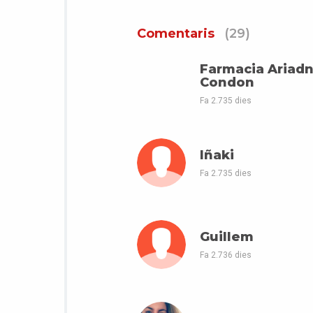
Comentaris
(29)
Farmacia Ariad
Condon
Fa 2.735 dies
Iñaki
Fa 2.735 dies
Guillem
Fa 2.736 dies