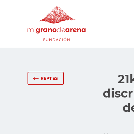
21
REPTES
disc
d