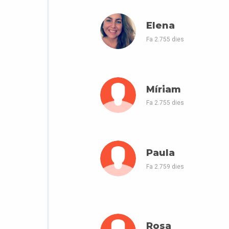
Elena
Fa 2.755 dies
Míriam
Fa 2.755 dies
Paula
Fa 2.759 dies
Rosa