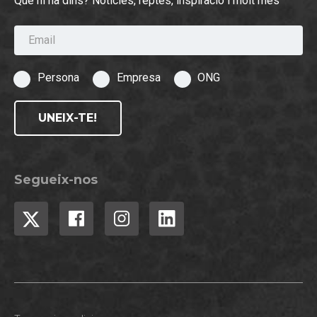
Què hi ha dins? Notícies, reptes, inspiració i molt més
Email
Persona
Empresa
ONG
UNEIX-TE!
Segueix-nos