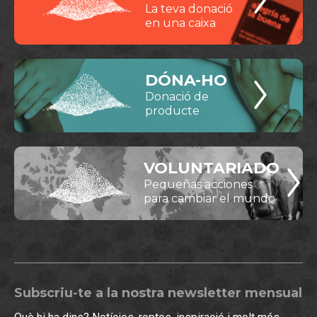
La teva donació
en una caixa
DÓNA-HO
Donació de
producte
VOLUNTARIADO
Pequeñas acciones
para cambiar el mundo
Subscriu-te a la nostra newsletter mensual