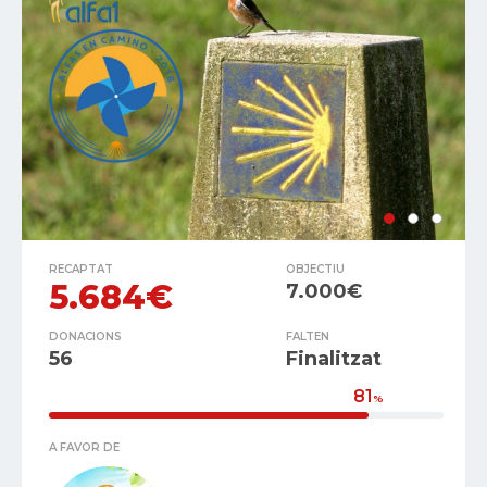
RECAPTAT
OBJECTIU
5.684€
7.000€
DONACIONS
FALTEN
56
Finalitzat
81
%
A FAVOR DE