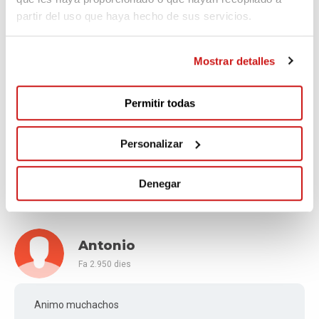
Fa 2.939 dies
partir del uso que haya hecho de sus servicios.
Disfrutad
Mostrar detalles
Permitir todas
Santiago
Fa 2.947 dies
Personalizar
Ánimo chicos!
Denegar
Antonio
Fa 2.950 dies
Animo muchachos