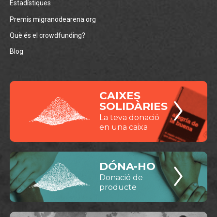
Estadístiques
Premis migranodearena.org
Què és el crowdfunding?
Blog
CAIXES
SOLIDÀRIES
La teva donació
en una caixa
DÓNA-HO
Donació de
producte