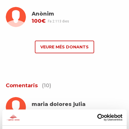
Anònim
100€
Fa 2.113 dies
VEURE MÉS DONANTS
Comentaris
(10)
maria dolores julia
Fa 2.097 dies
Para cortar la cadena