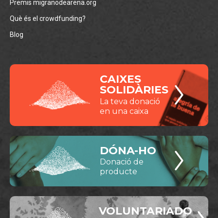
Premis migranodearena.org
Què és el crowdfunding?
Blog
CAIXES
SOLIDÀRIES
La teva donació
en una caixa
DÓNA-HO
Donació de
producte
VOLUNTARIADO