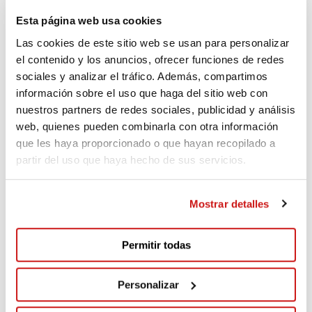
Esta página web usa cookies
Las cookies de este sitio web se usan para personalizar
el contenido y los anuncios, ofrecer funciones de redes
Patri
sociales y analizar el tráfico. Además, compartimos
Fa 2.100 dies
información sobre el uso que haga del sitio web con
nuestros partners de redes sociales, publicidad y análisis
Cortarems la cadena !! Ánimo
web, quienes pueden combinarla con otra información
que les haya proporcionado o que hayan recopilado a
partir del uso que haya hecho de sus servicios.
Josep
Mostrar detalles
Fa 2.115 dies
Permitir todas
Seguiu aixi, molts petons
Sandr i Josep
Personalizar