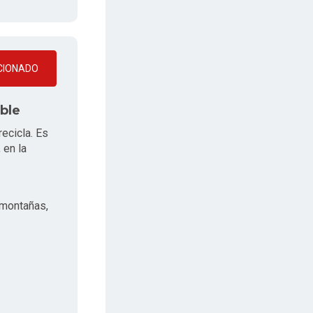
CIONADO
ible
recicla. Es
 en la
amontañas,