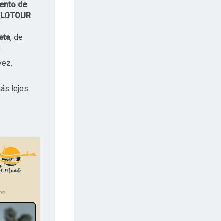
iento de
ELOTOUR
eta
, de
.
vez,
ás lejos.