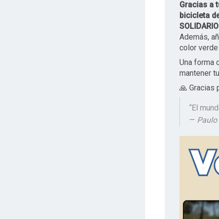
Gracias a 
bicicleta 
SOLIDARIO
Además, a
color verde
Una forma d
mantener tu
🙏 Gracias 
“El mund
—
Paulo