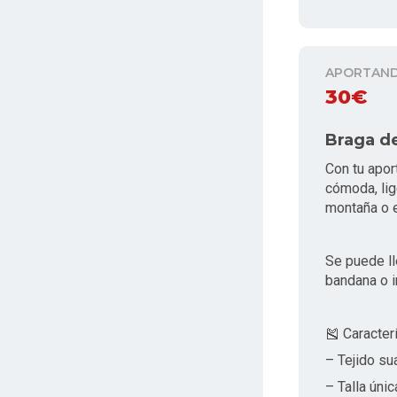
APORTAN
30€
Braga de
Con tu apor
cómoda, lig
montaña o en
Se puede ll
bandana o i
🎽 Caracterí
– Tejido su
– Talla únic