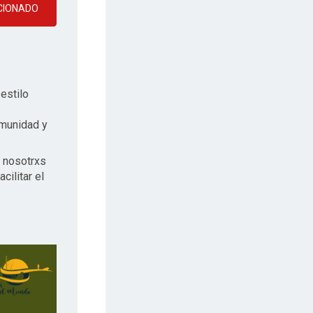
CIONADO
 estilo
munidad y
n nosotrxs
cilitar el