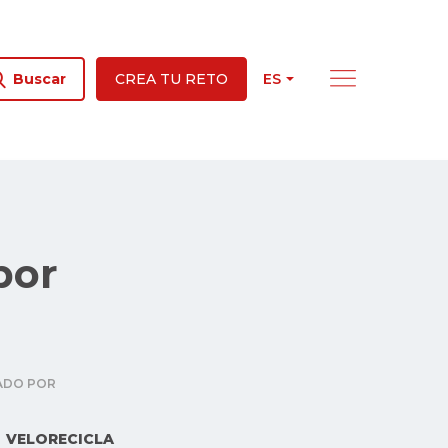
ES
Buscar
CREA TU RETO
por
ADO POR
VELORECICLA