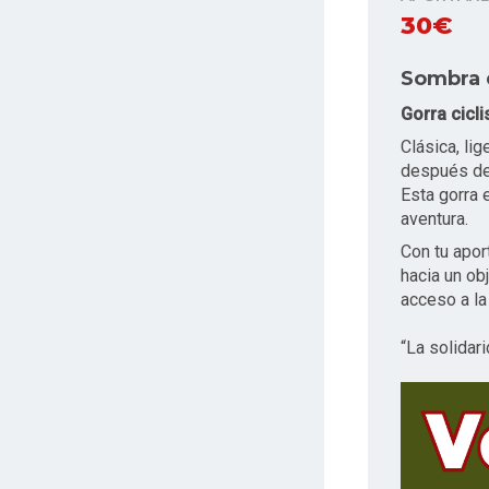
30€
Sombra 
Gorra cicli
Clásica, lig
después de 
Esta gorra
aventura.
Con tu apor
hacia un obj
acceso a la
“La solidari