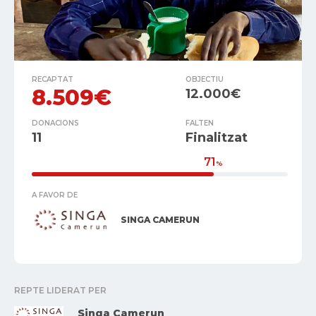
RECAPTAT
OBJECTIU
8.509€
12.000€
DONACIONS
FALTEN
11
Finalitzat
71
%
A FAVOR DE
SINGA CAMERUN
REPTE LIDERAT PER
Singa Camerun