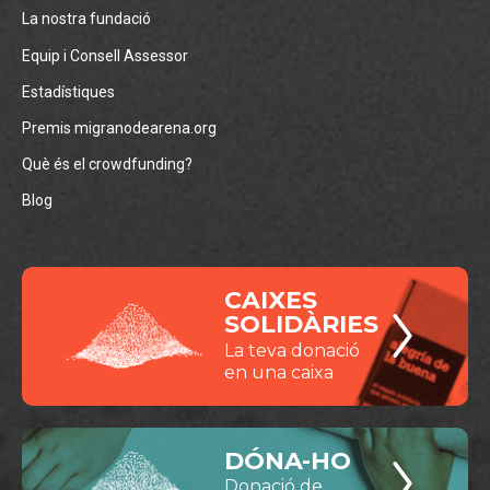
La nostra fundació
Equip i Consell Assessor
Estadístiques
Premis migranodearena.org
Què és el crowdfunding?
Blog
CAIXES
SOLIDÀRIES
La teva donació
en una caixa
DÓNA-HO
Donació de