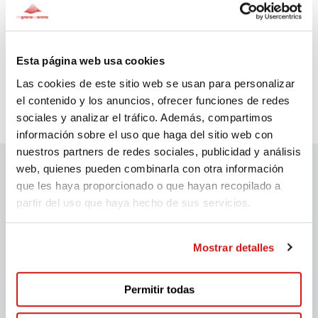
Marta
Fa 500 dies
Esta página web usa cookies
Las cookies de este sitio web se usan para personalizar
Marta
el contenido y los anuncios, ofrecer funciones de redes
sociales y analizar el tráfico. Además, compartimos
información sobre el uso que haga del sitio web con
nuestros partners de redes sociales, publicidad y análisis
web, quienes pueden combinarla con otra información
que les haya proporcionado o que hayan recopilado a
Patrocinadors migranodearena
partir del uso que haya hecho de sus servicios.
Mostrar detalles
Permitir todas