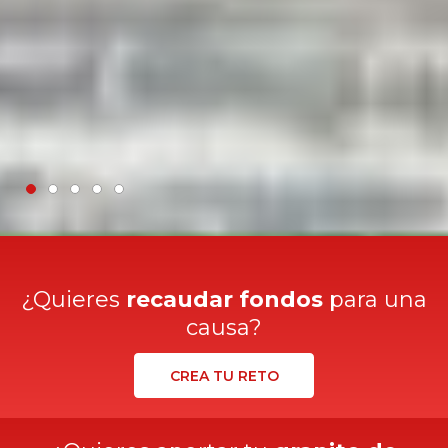
¿Quieres
recaudar fondos
para una
causa?
CREA TU RETO