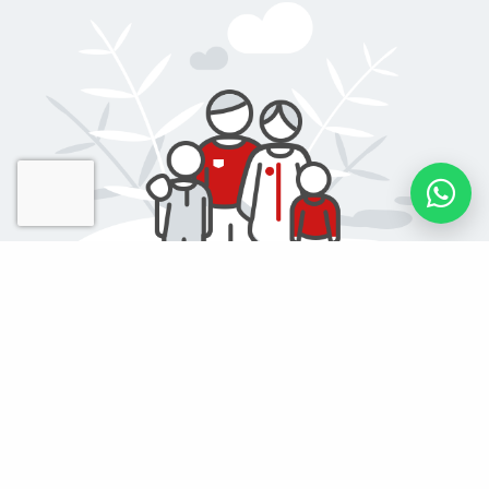
Tu granito como
persona
Suma granitos de arena a favor de una causa social y