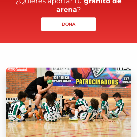
¿Quieres aportar tu
granito de
arena
?
DONA