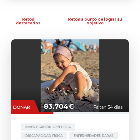
Retos
Retos a punto de lograr su
destacados
objetivo
83.704€
DONAR
Faltan 54 días
INVESTIGACIÓN CIENTÍFICA
DISCAPACIDAD FÍSICA
ENFERMEDADES RARAS